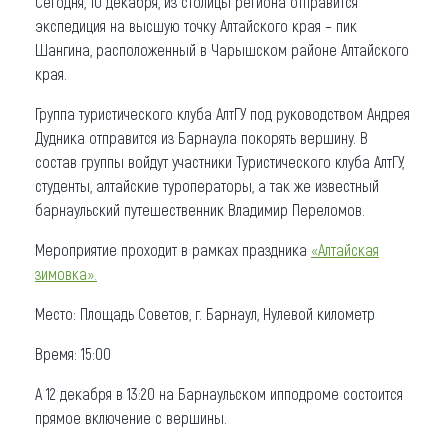
Сегодня, 10 декабря, из столицы региона отправится
экспедиция на высшую точку Алтайского края – пик
Что привезти (сувениры)
Шангина, расположенный в Чарышском районе Алтайского
края.
О регионе
Группа туристического клуба АлтГУ под руководством Андрея
Коллекция впечатлений
Дудника отправится из Барнаула покорять вершину. В
состав группы войдут участники Туристического клуба АлтГУ,
Другие рубрики
студенты, алтайские туроператоры, а так же известный
барнаульский путешественник Владимир Переломов.
Мероприятие проходит в рамках праздника
«Алтайская
зимовка».
Место: Площадь Советов, г. Барнаул, Нулевой километр
Время: 15:00
А 12 декабря в 13:20 на Барнаульском ипподроме состоится
прямое включение с вершины.