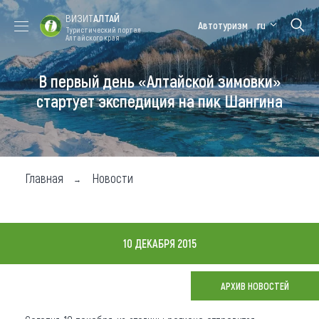
ВИЗИТ
АЛТАЙ
Автотуризм
ru
Туристический портал
Алтайского края
В первый день «Алтайской зимовки»
Форум VISIT
Цветение
Медицинский
Алтайская
ALTAI
маральника
форум
зимовка
стартует экспедиция на пик Шангина
Туры
Где побывать
Главная
Новости
Чем заняться
Где остановиться
10 ДЕКАБРЯ 2015
Где поесть
Карта
АРХИВ НОВОСТЕЙ
Новости