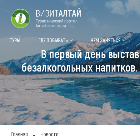
ВИЗИТ
АЛТАЙ
Туристический портал
Алтайского края
Форум VISIT ALTAI
Цвет
ТУРЫ
ГДЕ ПОБЫВАТЬ
ЧЕМ ЗАНЯТЬСЯ
В первый день выставк
Туры
Где
безалкогольных напитков.
Объек
Объек
Объек
Топ т
Для м
Главная
Новости