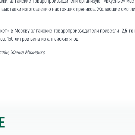
ажи, алтайские товаропроизводители организуют «вкусные» мас
 выставки изготовлению настоящих пряников. Желающие смогли 
ркет» в Москву алтайские товаропроизводители привезли
2,5 т
ов, 150 литров вина из алтайских ягод.
ляйн, Жанна Михиенко
Е