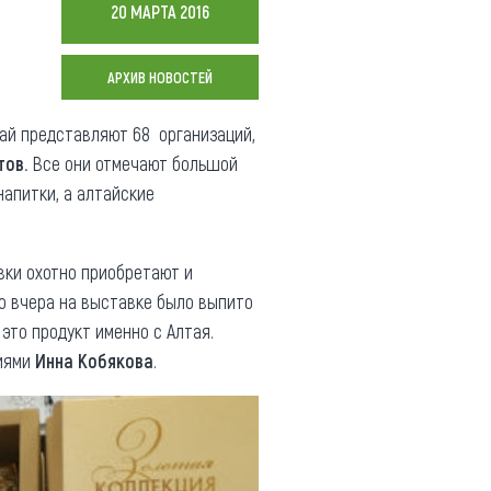
20 МАРТА 2016
Коллекция впечатлений
АРХИВ НОВОСТЕЙ
Блог путешественника
Видеогалерея
ай представляют 68 организаций,
тай
Фотогалерея
тов.
Все они отмечают большой
апитки, а алтайские
вки охотно приобретают и
то вчера на выставке было выпито
 это продукт именно с Алтая.
ниями
Инна Кобякова
.