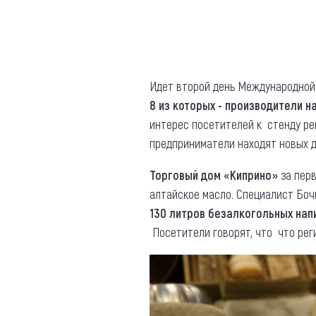
Где поесть
Кар
Нов
Рестораны
Кафе
Что 
Идет второй день Международной 
Придорожные кафе
8 из которых - производители н
интерес посетителей к стенду ре
предприниматели находят новых д
Торговый дом «Киприно»
за пер
Другие рубрики
алтайское масло. Специалист Боч
130 литров безалкогольных нап
О нас
Посетители говорят, что что рег
Реестр туроператоров
Алтайского края
Реестр туристических
агентств Алтайского края