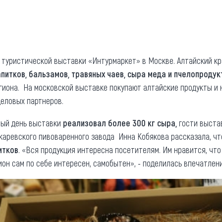
та
О регионе
ости
Общая информация
Как добраться
привезти (сувениры)
туристической выставки «Интурмаркет» в Москве. Алтайский кр
Люди, прославившие Ал
апитков, бальзамов, травяных чаев, сыра меда и пчелопродук
Карты и буклеты
гиона. На московской выставке покупают алтайские продукты и н
еловых партнеров.
вый день выставки
реализовал более 300 кг сыра,
гости выста
каревского пивоваренного завода Инна Кобякова рассказала, ч
итков
. «Вся продукция интересна посетителям. Им нравится, что
ион сам по себе интересен, самобытен», - поделилась впечатле