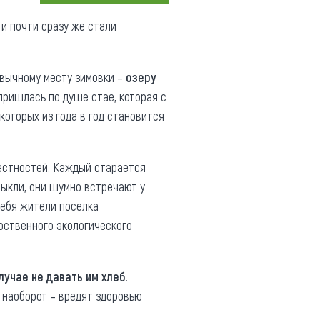
Коллекция впечатлений
 и почти сразу же стали
Блог путешественника
ивычному месту зимовки –
Видеогалерея
озеру
пришлась по душе стае, которая с
тай
Фотогалерея
оторых из года в год становится
рестностей. Каждый старается
выкли, они шумно встречают у
 себя жители поселка
арственного экологического
случае не давать им хлеб
.
м наоборот – вредят здоровью