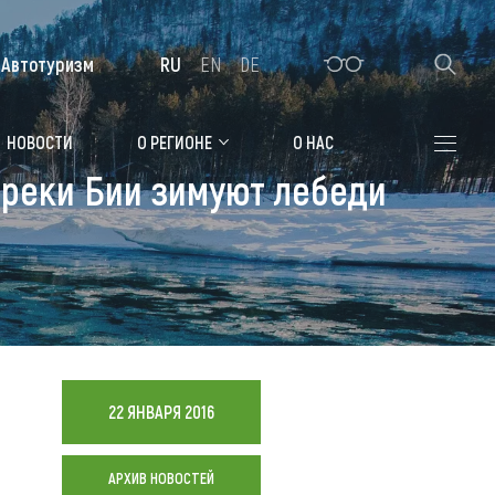
Автотуризм
RU
EN
DE
Алтайская зимовка
НОВОСТИ
О РЕГИОНЕ
О НАС
 реки Бии зимуют лебеди
Где остановиться
Санатории
Гостиницы, отели
Коттеджи, базы
Сельские усадьбы
22 ЯНВАРЯ 2016
Мотели, придорожные отели
АРХИВ НОВОСТЕЙ