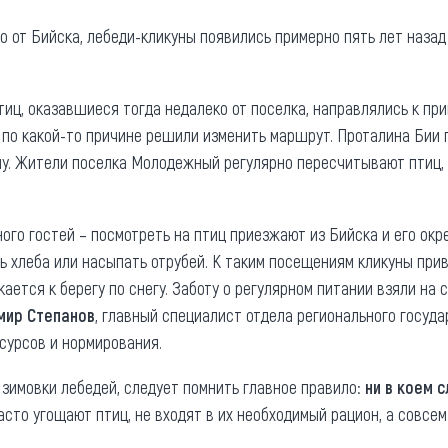
та
О регионе
ко от Бийска, лебеди-кликуны появились примерно пять лет назад
ости
Общая информация
тиц, оказавшиеся тогда недалеко от поселка, направлялись к пр
Как добраться
привезти (сувениры)
 по какой-то причине решили изменить маршрут. Проталина Бии 
Люди, прославившие Ал
у. Жители поселка Молодежный регулярно пересчитывают птиц, к
Карты и буклеты
ного гостей – посмотреть на птиц приезжают из Бийска и его ок
ть хлеба или насыпать отрубей. К таким посещениям кликуны при
кается к берегу по снегу. Заботу о регулярном питании взяли на
мир Степанов
, главный специалист отдела регионального госуд
сурсов и нормирования.
зимовки лебедей, следует помнить главное правило:
ни в коем 
асто угощают птиц, не входят в их необходимый рацион, а совсе