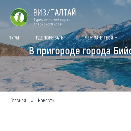
ВИЗИТ
АЛТАЙ
Туристический портал
Алтайского края
Форум VISIT ALTAI
Цвет
ТУРЫ
ГДЕ ПОБЫВАТЬ
ЧЕМ ЗАНЯТЬСЯ
В пригороде города Бий
Туры
Где
Объек
Объек
Объек
Главная
Новости
Топ т
Для м