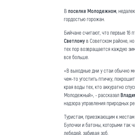
Где поесть
Кар
В
поселке Молодежном
, недале
гордостью горожан.
Нов
Рестораны
Кафе
Бийчане считают, что первые 16 п
Что 
Светлому
в Советском районе, но
Придорожные кафе
тех пор возвращается каждую зим
все больше.
«В выходные дни у стаи обычно м
чем-то угостить птичку, покроши
Другие рубрики
края воды тех, кто аккуратно спус
О нас
Молодежный», - рассказал
Влади
надзора управления природных ре
Реестр туроператоров
Алтайского края
Туристам, приезжающим к местам 
Реестр туристических
Булочки и батоны, которыми так ч
агентств Алтайского края
лебедей, забивая зоб.