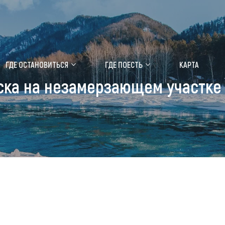
ение маральника
Медицинский форум
ГДЕ ОСТАНОВИТЬСЯ
ГДЕ ПОЕСТЬ
КАРТА
ска на незамерзающем участке
 побывать
Чем заняться
ты природы
Календарь событий
ты истории и культуры
Аудиогид
ты развлечений
Мой маршрут
уристических мест
аломобильных граждан