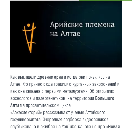
Что привезти (сувениры)
О регионе
Коллекция впечатлений
Другие рубрики
Как выглядели
древние арии
и когда они появились на
Алтае. Кто принес сюда традицию курганных захоронений и
как она связана с первыми металлургами. Об открытиях
археологов и палеогенетиков на территории
Большого
Алтая
в просветительском цикле
«Археолекторий» рассказывают ученые Алтайского
госуниверситета. Очередная подборка видеороликов
опубликована в октябре на YouTube-канале центра «
Новая