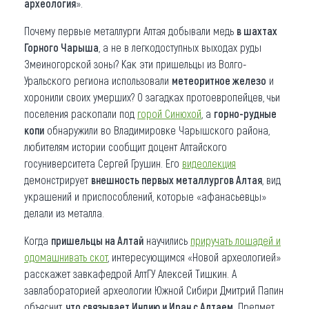
археология
».
Почему первые металлурги Алтая добывали медь
в шахтах
Горного Чарыша
, а не в легкодоступных выходах руды
Змеиногорской зоны? Как эти пришельцы из Волго-
Уральского региона использовали
метеоритное железо
и
хоронили своих умерших? О загадках протоевропейцев, чьи
поселения раскопали под
горой Синюхой
, а
горно-рудные
копи
обнаружили во Владимировке Чарышского района,
любителям истории сообщит доцент Алтайского
госуниверситета Сергей Грушин. Его
видеолекция
демонстрирует
внешность первых металлургов Алтая
, вид
украшений и приспособлений, которые «афанасьевцы»
делали из металла.
Когда
пришельцы на Алтай
научились
приручать лошадей
и
одомашнивать скот
, интересующимся «Новой археологией»
расскажет завкафедрой АлтГУ Алексей Тишкин. А
завлабораторией археологии Южной Сибири Дмитрий Папин
объяснит,
что связывает Индию и Иран с Алтаем
. Предмет