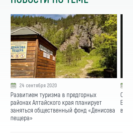
24 сентября 2020
1
Развитием туризма в предгорных
О на
районах Алтайского края планирует
Боль
заняться общественный фонд «Денисова
виде
пещера»