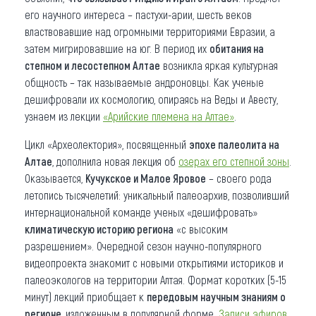
его научного интереса – пастухи-арии, шесть веков
властвовавшие над огромными территориями Евразии, а
затем мигрировавшие на юг. В период их
обитания на
степном и лесостепном Алтае
возникла яркая культурная
общность – так называемые андроновцы. Как ученые
дешифровали их космологию, опираясь на Веды и Авесту,
узнаем из лекции
«Арийские племена на Алтае»
.
Цикл «Археолектория», посвященный
эпохе палеолита на
Алтае
, дополнила новая лекция об
озерах его степной зоны
.
Оказывается,
Кучукское и Малое Яровое
– своего рода
летопись тысячелетий: уникальный палеоархив, позволивший
интернациональной команде ученых «дешифровать»
климатическую историю региона
«с высоким
разрешением». Очередной сезон научно-популярного
видеопроекта знакомит с новыми открытиями историков и
палеоэкологов на территории Алтая. Формат коротких (5-15
минут) лекций приобщает к
передовым научным знаниям о
регионе
, изложенным в популярной форме.
Записи эфиров