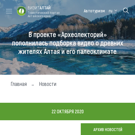
ВИЗИТ
АЛТАЙ
Автотуризм
ru
Туристический портал
Алтайского края
В проекте «Археолекторий»
Форум VISIT
Цветение
Медицинский
Алтайская
ALTAI
маральника
форум
зимовка
пополнилась подборка видео о древних
жителях Алтая и его палеоклимате
Туры
Где побывать
Чем заняться
Главная
Новости
Где остановиться
Где поесть
22 ОКТЯБРЯ 2020
Карта
АРХИВ НОВОСТЕЙ
Новости