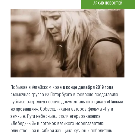
АРХИВ НОВОСТЕЙ
Что привезти (сувениры)
О регионе
Коллекция впечатлений
Другие рубрики
Побывав в Алтайском крае
в конце декабря 2019 года
,
съемочная группа из Петербурга в феврале представила
публике очередную серию документального
цикла «Письма
из провинции»
. Собеседниками авторов фильма «Пути
земные. Пути небесные» стали егерь заказника
«Лебединый» и потомок великого мореплавателя,
единственная в Сибири женщина-кузнец и победитель