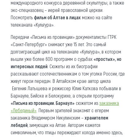
международного конкурса деревянной скульптуры, а также
экс-спецназовец – иерей православной церкви.
Посмотреть
фильм об Алтае в лицах
можно на сайте
телеканала «Культура».
Передачи «Письма из провинции» документалисты ГТРК
«Санкт-Петербург» снимают уже 15 лет. Это самый
долгоиграющий цикл на телеканале «Культура», в котором
вышли уже более 600 программ о судьбах
«простых», но
интересных людей
. Сюжеты из их биографии
рассказывают соотечественникам о том уголке России, где
живут герои передач. В Алтайском крае автор цикла
Евгения Латышева и режиссер Юлия Каткова побывали в
Барнауле, Бийске и Белокурихе, а открыли программу
«Письма из провинции. Барнаул»
сюжетом из
заказника
«Лебединый»
. Первым зрителей знакомят с егерем
заказника Владимиром Никулинским –
хранителем
лебедей
, зимующих на Алтае. Авторам кажется
символичным, что птицы пережидают холода именно здесь,