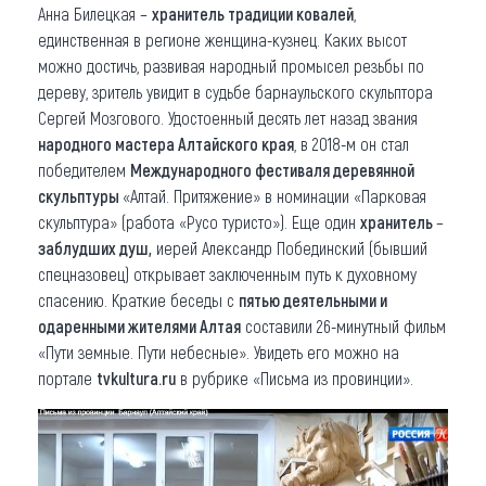
Анна Билецкая –
хранитель традиции ковалей
,
единственная в регионе женщина-кузнец. Каких высот
можно достичь, развивая народный промысел резьбы по
дереву, зритель увидит в судьбе барнаульского скульптора
Сергей Мозгового. Удостоенный десять лет назад звания
народного мастера Алтайского края
, в 2018-м он стал
победителем
Международного фестиваля деревянной
скульптуры
«Алтай. Притяжение» в номинации «Парковая
скульптура» (работа «Русо туристо»). Еще один
хранитель
–
заблудших душ,
иерей Александр Побединский (бывший
спецназовец) открывает заключенным путь к духовному
спасению. Краткие беседы с
пятью деятельными и
одаренными жителями Алтая
составили 26-минутный фильм
«Пути земные. Пути небесные». Увидеть его можно на
портале
tvkultura.ru
в рубрике «Письма из провинции».