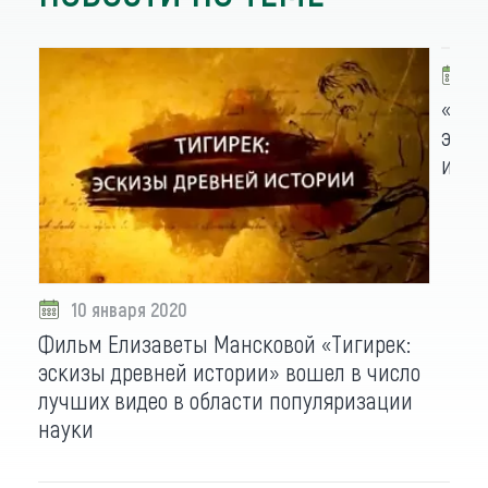
1
«Оре
эфир
и ко
10 января 2020
Фильм Елизаветы Мансковой «Тигирек:
эскизы древней истории» вошел в число
лучших видео в области популяризации
науки