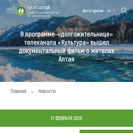
ВИЗИТ
АЛТАЙ
Автотуризм
ru
Туристический портал
Алтайского края
В программе-«долгожительнице»
Форум VISIT
Цветение
Медицинский
Алтайская
ALTAI
маральника
форум
зимовка
телеканала «Культура» вышел
документальный фильм о жителях
Туры
Алтая
Где побывать
Чем заняться
Где остановиться
Главная
Новости
Где поесть
Карта
17 ФЕВРАЛЯ 2020
Новости