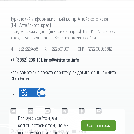
Туристский информационный центр Алтайского края
(ТИЦ Алтайского края)
Юридический адрес (почтовый адрес): 656043, Алтайский
край, г. Барнаул, просп. Красноармейский, 16а
ИНН 2225223458 КПП 222501001 ОГРН 1212200029612
+7 (3852) 206-101
,
info@visitaltai.info
Если заметили в тексте опечатку, выделите её и нажмите
Ctrl+Enter
null
Пользуясь сайтом, вы
соглашаетесь с тем, что мы
Соглашаюсь
© 2026 «visitaltai» Все права защищены.
используем файлы cookies.