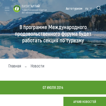
ВИЗИТ
АЛТАЙ
Автотуризм
ru
Туристический портал
Алтайского края
В программе Международного
Форум VISIT
Цветение
Медицинский
Алтайская
ALTAI
маральника
форум
зимовка
продовольственного форума будет
работать секция по туризму
Туры
Где побывать
Чем заняться
Главная
Новости
Где остановиться
Где поесть
07 ИЮЛЯ 2014
Карта
АРХИВ НОВОСТЕЙ
Новости