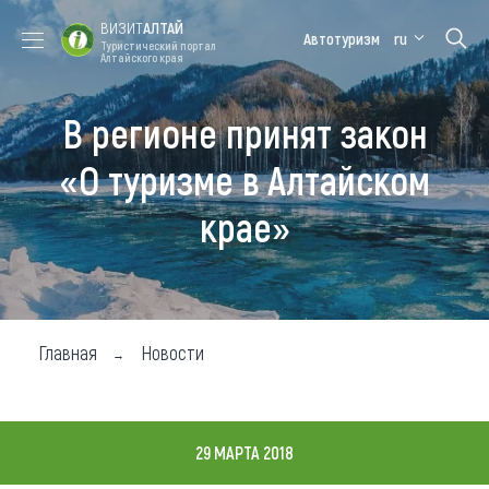
ВИЗИТ
АЛТАЙ
Автотуризм
ru
Туристический портал
Алтайского края
В регионе принят закон
Форум VISIT
Цветение
Медицинский
Алтайская
ALTAI
маральника
форум
зимовка
«О туризме в Алтайском
Туры
крае»
Где побывать
Чем заняться
Где остановиться
Главная
Новости
Где поесть
Карта
29 МАРТА 2018
Новости