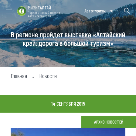
ВИЗИТ
АЛТАЙ
Автотуризм
ru
Туристический портал
Алтайского края
В регионе пройдет выставка «Алтайский
Форум VISIT
Цветение
Медицинский
Алтайская
ALTAI
маральника
форум
зимовка
край: дорога в большой туризм»
Туры
Где побывать
Главная
Новости
Чем заняться
Где остановиться
14 СЕНТЯБРЯ 2015
Где поесть
Карта
АРХИВ НОВОСТЕЙ
Новости