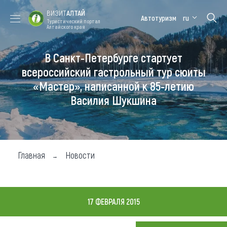
ВИЗИТ
АЛТАЙ
Автотуризм
ru
Туристический портал
Алтайского края
В Санкт-Петербурге стартует
Форум VISIT
Цветение
Медицинский
Алтайская
ALTAI
маральника
форум
зимовка
всероссийский гастрольный тур сюиты
«Мастер», написанной к 85-летию
Туры
Василия Шукшина
Где побывать
Чем заняться
Где остановиться
Главная
Новости
Где поесть
Карта
17 ФЕВРАЛЯ 2015
Новости