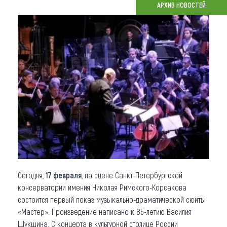
АРХИВ НОВОСТЕЙ
Что привезти (сувениры)
О регионе
Коллекция впечатлений
Другие рубрики
Сегодня,
17 февраля
, на сцене Санкт-Петербургской
консерватории имения Николая Римского-Корсакова
состоится первый показ музыкально-драматической сюиты
«Мастер». Произведение написано к 85-летию Василия
Шукшина. С концерта в культурной столице России