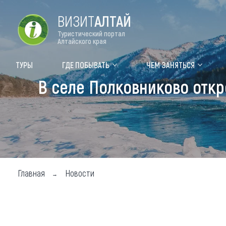
ВИЗИТ
АЛТАЙ
Туристический портал
Алтайского края
Форум VISIT ALTAI
Цвет
ТУРЫ
ГДЕ ПОБЫВАТЬ
ЧЕМ ЗАНЯТЬСЯ
В селе Полковниково откр
Туры
Где
Объек
Объек
Объек
Главная
Новости
Топ т
Для м