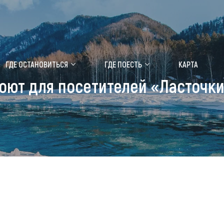
ение маральника
Медицинский форум
ГДЕ ОСТАНОВИТЬСЯ
ГДЕ ПОЕСТЬ
КАРТА
оют для посетителей «Ласточк
 побывать
Чем заняться
ты природы
Календарь событий
ты истории и культуры
Аудиогид
ты развлечений
Мой маршрут
уристических мест
аломобильных граждан