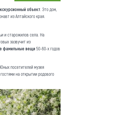
Коллекция впечатлений
экскурсионный объект
. Это дом,
навт из Алтайского края.
Блог путешественника
Видеогалерея
ьи и старожилов села. На
тай
Фотогалерея
товых зазвучит из
е фамильные вещи
50-60-х годов
. Юных посетителей музея
 гостями на открытии родового