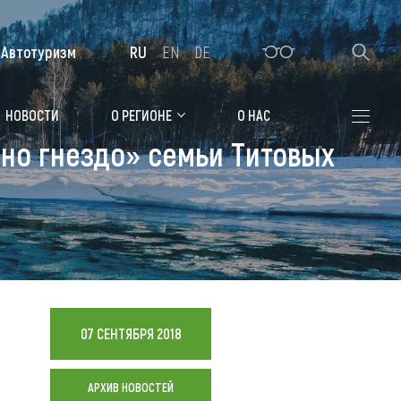
Автотуризм
RU
EN
DE
Алтайская зимовка
НОВОСТИ
О РЕГИОНЕ
О НАС
ино гнездо» семьи Титовых
Где остановиться
Санатории
Гостиницы, отели
Коттеджи, базы
Сельские усадьбы
07 СЕНТЯБРЯ 2018
Мотели, придорожные отели
АРХИВ НОВОСТЕЙ