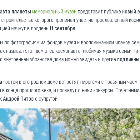
та
О регионе
авта планеты
мемориальный музей
представит публике
новый 
в строительстве которого принимал участие прославленный космо
ости
Общая информация
ицией начнут в полдень
11 сентября
.
Как добраться
привезти (сувениры)
ы по фотографиям из фондов музея и воспоминаниям членов сем
Люди, прославившие Ал
как называл этот дом отец космонавта, любимая музыка семьи Ти
Карты и буклеты
о внутреннем убранстве дома можно увидеть и другие
подлинны
а
гостей в его родном доме встретят пирогами с травяным чаем
 в конце прошлого века, и проведут с ними конкурсы. Почетными
к Андрей Титов
с супругой.