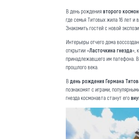
Где поесть
Кар
В день рождения
второго космон
где семья Титовых жила 16 лет и 
Нов
Рестораны
Знакомить гостей с новой экспоз
Кафе
Что 
Интерьеры отчего дома воссоздан
Придорожные кафе
открытии «
Ласточкина гнезда
», 
принадлежавшего им патефона. В
прошлого века.
В
день рождения Германа Титов
Другие рубрики
познакомят с играми, популярными
О нас
гнезда космонавта станут его
вну
Реестр туроператоров
Алтайского края
Реестр туристических
агентств Алтайского края