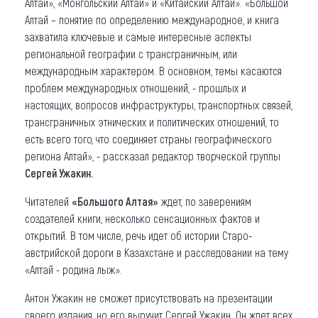
Алтай», «Монгольский Алтай» и «Китайский Алтай». «Большой
Алтай – понятие по определению международное, и книга
захватила ключевые и самые интересные аспекты
региональной географии с трансграничным, или
международным характером. В основном, темы касаются
проблем международных отношений, - прошлых и
настоящих, вопросов инфраструктуры, транспортных связей,
трансграничных этнических и политических отношений, то
есть всего того, что соединяет страны географического
региона Алтай», - рассказал редактор творческой группы
Сергей Ужакин.
Читателей
«Большого Алтая»
ждет, по заверениям
создателей книги, несколько сенсационных фактов и
открытий. В том числе, речь идет об истории Старо-
австрийской дороги в Казахстане и расследовании на тему
«Алтай - родина лыж».
Антон Ужакин не сможет присутствовать на презентации
своего издания, но его выручит Сергей Ужакин. Он ждет всех