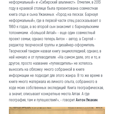
неформальный» и «Сибирский альпинист». Отметим, в 2013
году в краевой столице была презентована совместная
книга отца и сына Ужакиных: «Город на песках. Барнаул
неформальный», где в первой части отец рассказывает о
1960-х годах, а во второй сын знакомит с барнаульскими
топонимами. «Большой Алтай» - еще один совместный
проект семьи, однако теперь Антон – автор, а Сергей –
редактор творческой группы и дизайнер-оформитель.
Творческий тандем назвал книгу энциклопедией, однако, в
ней немало и от путеводителя. «На самом деле, это и то, и
другое, просто название «путеводитель» не хотелось
выносить на обложку: много собранной в книге
информации не подходит для этого жанра. В то же время в
книге много материала из личного опыта, собранного в
ходе моих собственных экспедиций. Книга географическая,
а значит, описывает конкретные места Алтая. А где
география, там и путешествия!», - говорит
Антон Ужакин
.