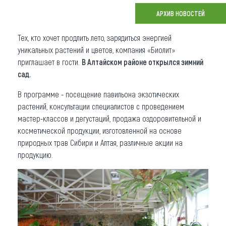
АРХИВ НОВОСТЕЙ
Что привезти (сувениры)
Тех, кто хочет продлить лето, зарядиться энергией
О регионе
уникальных растений и цветов, компания «Биолит»
Коллекция впечатлений
приглашает в гости.
В Алтайском районе открылся зимний
сад.
Другие рубрики
В программе - посещение павильона экзотических
растений, консультации специалистов с проведением
мастер-классов и дегустаций, продажа оздоровительной и
косметической продукции, изготовленной на основе
природных трав Сибири и Алтая, различные акции на
продукцию.