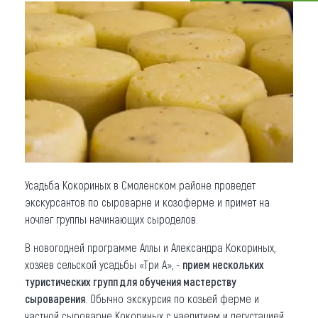
Что привезти (сувениры)
О регионе
Коллекция впечатлений
Другие рубрики
Усадьба Кокориных в Смоленском районе проведет
экскурсантов по сыроварне и козоферме и примет на
ночлег группы начинающих сыроделов.
В новогодней программе Аллы и Александра Кокориных,
хозяев сельской усадьбы «Три А», -
прием нескольких
туристических групп для обучения мастерству
сыроварения
. Обычно экскурсия по козьей ферме и
частной сыроварне Кокориных с чаепитием и дегустацией