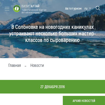
ВИЗИТ
АЛТАЙ
Автотуризм
ru
Туристический портал
Алтайского края
В Солоновке на новогодних каникулах
Форум VISIT
Цветение
Медицинский
Алтайская
ALTAI
маральника
форум
зимовка
устраивают несколько больших мастер-
классов по сыроварению
Туры
Где побывать
Чем заняться
Главная
Новости
Где остановиться
Где поесть
27 ДЕКАБРЯ 2016
Карта
АРХИВ НОВОСТЕЙ
Новости