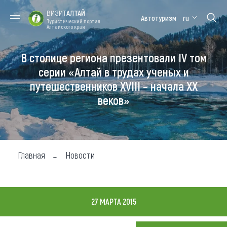
ВИЗИТ
АЛТАЙ
Автотуризм
ru
Туристический портал
Алтайского края
В столице региона презентовали IV том
Форум VISIT
Цветение
Медицинский
Алтайская
ALTAI
маральника
форум
зимовка
серии «Алтай в трудах ученых и
путешественников XVIII – начала XX
Туры
веков»
Где побывать
Чем заняться
Где остановиться
Главная
Новости
Где поесть
Карта
27 МАРТА 2015
Новости