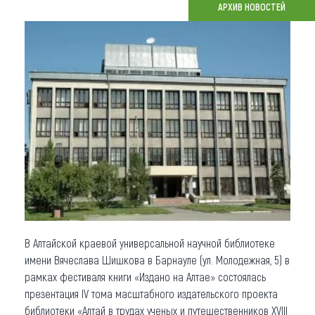
АРХИВ НОВОСТЕЙ
Что привезти (сувениры)
О регионе
Коллекция впечатлений
Другие рубрики
В Алтайской краевой универсальной научной библиотеке
имени Вячеслава Шишкова в Барнауле (ул. Молодежная, 5) в
рамках фестиваля книги «Издано на Алтае» состоялась
презентация IV тома масштабного издательского проекта
библиотеки «Алтай в трудах ученых и путешественников XVIII