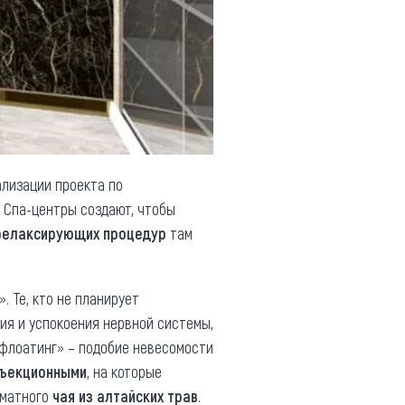
ализации проекта по
. Спа-центры создают, чтобы
релаксирующих процедур
там
 Те, кто не планирует
ия и успокоения нервной системы,
флоатинг» – подобие невесомости
ъекционными
, на которые
оматного
чая из алтайских трав
.