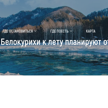
ение маральника
Медицинский форум
ГДЕ ОСТАНОВИТЬСЯ
ГДЕ ПОЕСТЬ
КАРТА
 Белокурихи к лету планируют 
 побывать
Чем заняться
ты природы
Календарь событий
ты истории и культуры
Аудиогид
ты развлечений
Мой маршрут
уристических мест
аломобильных граждан