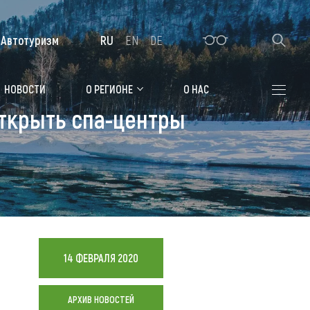
Автотуризм
RU
EN
DE
Алтайская зимовка
НОВОСТИ
О РЕГИОНЕ
О НАС
открыть спа-центры
Где остановиться
Санатории
Гостиницы, отели
Коттеджи, базы
Сельские усадьбы
14 ФЕВРАЛЯ 2020
Мотели, придорожные отели
АРХИВ НОВОСТЕЙ