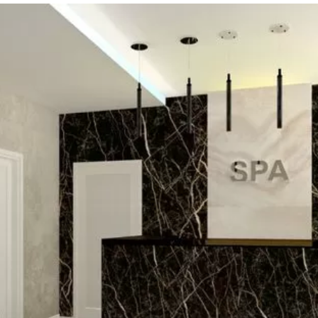
та
О регионе
ости
Общая информация
Как добраться
привезти (сувениры)
Люди, прославившие Ал
Карты и буклеты