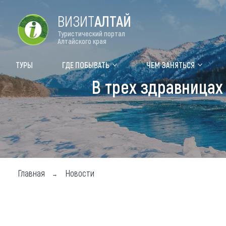
ВИЗИТ
АЛТАЙ
Туристический портал
Алтайского края
Форум VISIT ALTAI
Цвет
ТУРЫ
ГДЕ ПОБЫВАТЬ
ЧЕМ ЗАНЯТЬСЯ
В трех здравницах
Туры
Где
Объек
Объек
Объек
Главная
Новости
Топ т
Для м