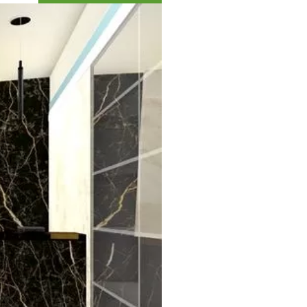
Коллекция впечатлений
Блог путешественника
Видеогалерея
тай
Фотогалерея