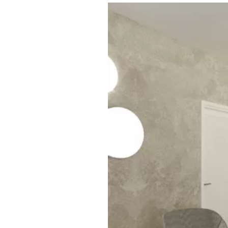
Где поесть
Кар
Нов
Рестораны
Кафе
Что 
Придорожные кафе
Другие рубрики
О нас
Реестр туроператоров
Алтайского края
Реестр туристических
агентств Алтайского края