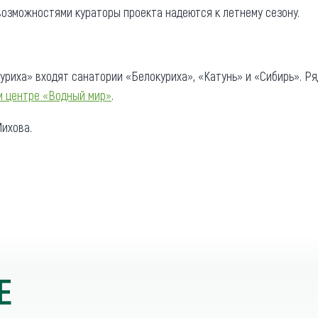
озможностями кураторы проекта надеются к летнему сезону.
уриха» входят санатории «Белокуриха», «Катунь» и «Сибирь». Р
м центре «Водный мир»
.
ихова.
Е