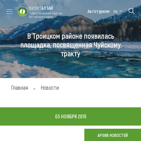
ВИЗИТ
АЛТАЙ
Автотуризм
ru
Туристический портал
Алтайского края
В Троицком районе появилась
Форум VISIT
Цветение
Медицинский
Алтайская
ALTAI
маральника
форум
зимовка
площадка, посвященная Чуйскому
тракту
Туры
Где побывать
Чем заняться
Главная
Новости
Где остановиться
Где поесть
03 НОЯБРЯ 2015
Карта
АРХИВ НОВОСТЕЙ
Новости