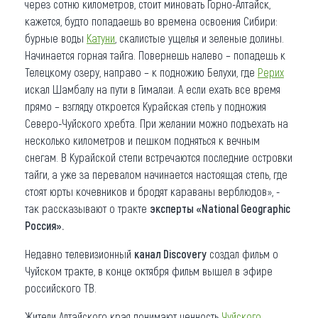
через сотню километров, стоит миновать Горно-Алтайск,
кажется, будто попадаешь во времена освоения Сибири:
бурные воды
Катуни
, скалистые ущелья и зеленые долины.
Начинается горная тайга. Повернешь налево – попадешь к
Телецкому озеру, направо – к подножию Белухи, где
Рерих
искал Шамбалу на пути в Гималаи. А если ехать все время
прямо – взгляду откроется Курайская степь у подножия
Северо-Чуйского хребта. При желании можно подъехать на
несколько километров и пешком подняться к вечным
снегам. В Курайской степи встречаются последние островки
тайги, а уже за перевалом начинается настоящая степь, где
стоят юрты кочевников и бродят караваны верблюдов», -
так рассказывают о тракте
эксперты «National Geographic
Россия».
Недавно телевизионный
канал Discovery
создал фильм о
Чуйском тракте, в конце октября фильм вышел в эфире
российского ТВ.
Жители Алтайского края понимают ценность
Чуйского