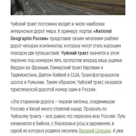
Чуйский тракт постоянно входит в число наиболее
интересных дорог мира. К примеру. портал
«National
Geographic Россия»
представил своим читателям рейтинг
дорог четырех континентах, которые могут стать хорошим
поводом для путешествий.
Чуйский тракт
значится в этом
перечне под номером пять, пропустив вперед лишь ущелье
Вердон во Франции, Памирский тракт Киргизии и
Таджикистана, Далтон-Хайвей в США, Трансфэгэрашское
шоссе в Румынии. Таким образом, Чуйский тракт, оказался
туристической дорогой номер один в России.
«Эта старинная дорога – первая ниточка, соединившая
Россию и Китай много столетий назад. Проехать по
Чуйскому тракту – все равно, что пересечь всю Россию. Путь
начинается в Бийске, с березовых рощ и деревенек, в
одной из которых родился писатель
Василий Шукшин
. А уже