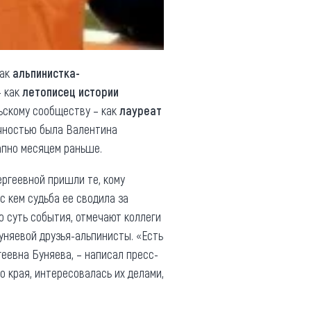
как
альпинистка-
– как
летописец истории
ьскому сообществу – как
лауреат
чностью была Валентина
запно месяцем раньше.
ергеевной пришли те, кому
с кем судьба ее сводила за
ю суть события, отмечают коллеги
Буняевой друзья-альпинисты. «Есть
геевна Буняева, – написал пресс-
о края, интересовалась их делами,