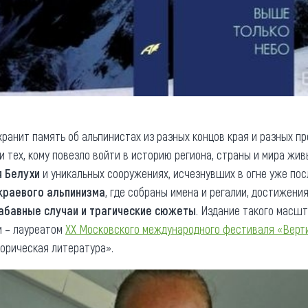
ранит память об альпинистах из разных концов края и разных п
и тех, кому повезло войти в историю региона, страны и мира жив
я Белухи
и уникальных сооружениях, исчезнувших в огне уже пос
 краевого альпинизма
, где собраны имена и регалии, достижени
абавные случаи и трагические сюжеты
. Издание такого масшт
-м – лауреатом
XX Московского международного фестиваля «Верт
торическая литература».