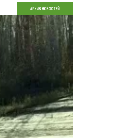
Коллекция впечатлений
АРХИВ НОВОСТЕЙ
Блог путешественника
Видеогалерея
тай
Фотогалерея