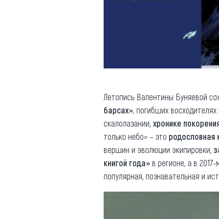
Летопись Валентины Буняевой сох
барсах»
, погибших восходителях 
скалолазании,
хронике покорени
только небо» – это
родословна
я
вершин и эволюции экипировки,
з
книгой года»
в регионе, а в 2017
популярная, познавательная и ис