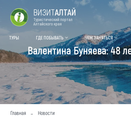
ВИЗИТ
АЛТАЙ
Туристический портал
Алтайского края
Форум VISIT ALTAI
Цвет
ТУРЫ
ГДЕ ПОБЫВАТЬ
ЧЕМ ЗАНЯТЬСЯ
Валентина Буняева: 48 л
Туры
Где
Объек
Объек
Объек
Топ т
Для м
Главная
Новости