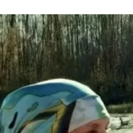
та
О регионе
ости
Общая информация
Как добраться
привезти (сувениры)
Люди, прославившие Ал
Карты и буклеты