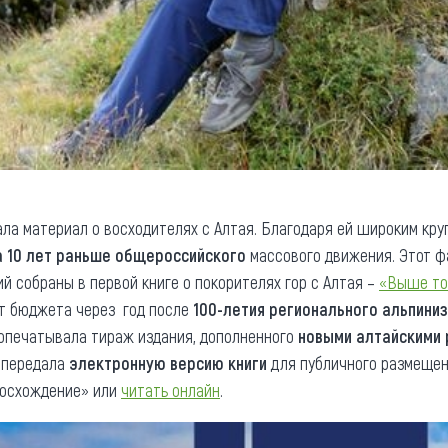
а материал о восходителях с Алтая. Благодаря ей широким круг
а 10 лет раньше общероссийского
массового движения. Этот ф
й собраны в первой книге о покорителях гор с Алтая –
«Выше то
ет бюджета через год после
100-летия регионального альпини
допечатывала тираж издания, дополненного
новыми алтайскими
м передала
электронную версию книги
для публичного размещен
Восхождение» или
читать онлайн
.