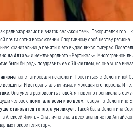
ак радиожурналист и знаток сельской темы. Покорителям гор – 
орой почти сотня восхождений. Спортивному сообществу региона 
ьная хранительница памяти о его выдающихся фигурах. Писател
ано на Алтае»
и международного «Вертикаль». Многогранной ли
огие были бы рады поздравить ее с
70-летием
, но она ушла вне
пинизма
, констатировали некрологи. Проститься с Валентиной С
вершины. И ветераны альпинизма, и молодая его поросль. И те, 
тике
. Она умела разговорить людей, мгновенно проникала в саму
 души человек,
помогала всем и во всем
, говорят о Валентине 
душе становится тепло, а ум ликует
. Такой была Валентина Сер
а Алексей Янкин. – Она лично знала всех альпинистов Алтайског
дарных покорителях гор».