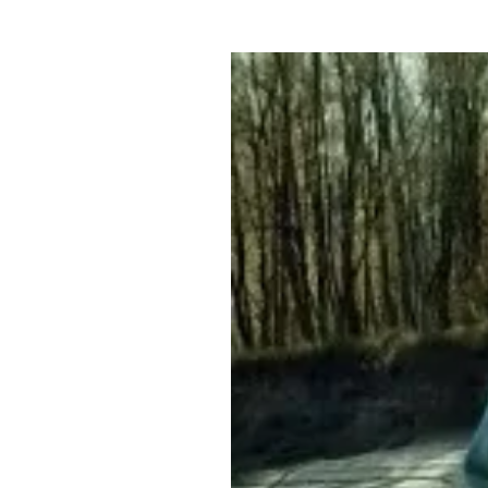
Где поесть
Кар
Нов
Рестораны
Кафе
Что 
Придорожные кафе
Другие рубрики
О нас
Реестр туроператоров
Алтайского края
Реестр туристических
агентств Алтайского края