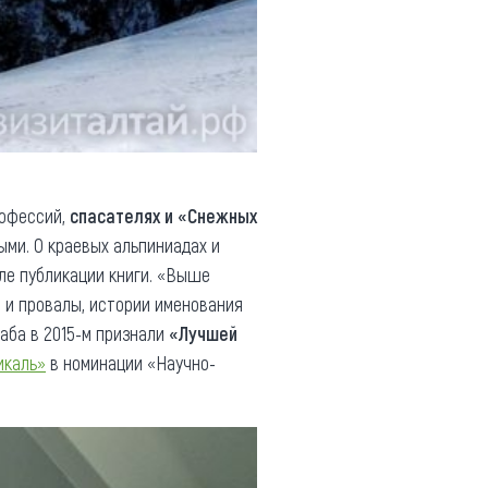
рофессий,
спасателях и «Снежных
ыми. О краевых альпиниадах и
ле публикации книги. «Выше
я и провалы, истории именования
аба в 2015-м признали
«Лучшей
икаль»
в номинации «Научно-