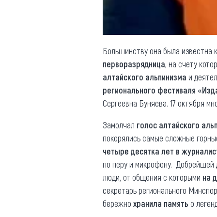
Большинству она была известна к
перворазрядница
, на счету кот
алтайского альпинизма
и деятел
регионального фестиваля «Изд
Сергеевна Буняева. 17 октября мн
Замолчал
голос алтайского аль
покорялись самые сложные горные 
четыре десятка лет в журналис
по перу и микрофону. Добрейшей
люди, от общения с которыми
на 
секретарь регионального Минспорт
бережно
хранила память
о леген