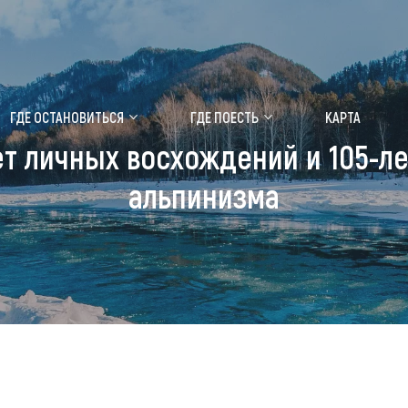
ение маральника
Медицинский форум
ГДЕ ОСТАНОВИТЬСЯ
ГДЕ ПОЕСТЬ
КАРТА
ет личных восхождений и 105-л
 побывать
Чем заняться
альпинизма
ты природы
Календарь событий
ты истории и культуры
Аудиогид
ты развлечений
Мой маршрут
уристических мест
аломобильных граждан