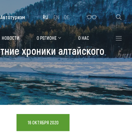
Автотуризм
RU
EN
DE
Алтайская зимовка
НОВОСТИ
О РЕГИОНЕ
О НАС
етние хроники алтайского
Где остановиться
Санатории
Гостиницы, отели
Коттеджи, базы
Сельские усадьбы
Мотели, придорожные отели
16 ОКТЯБРЯ 2020