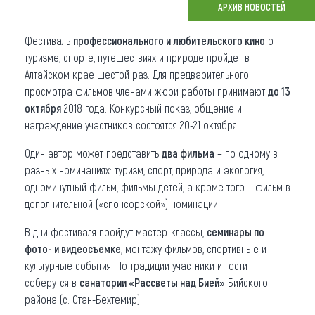
АРХИВ НОВОСТЕЙ
Что привезти (сувениры)
Фестиваль
профессионального и любительского кино
о
О регионе
туризме, спорте, путешествиях и природе пройдет в
Алтайском крае шестой раз. Для предварительного
Коллекция впечатлений
просмотра фильмов членами жюри работы принимают
до 13
октября
2018 года. Конкурсный показ, общение и
Другие рубрики
награждение участников состоятся 20-21 октября.
Один автор может представить
два фильма
– по одному в
разных номинациях: туризм, спорт, природа и экология,
одноминутный фильм, фильмы детей, а кроме того – фильм в
дополнительной («спонсорской») номинации.
В дни фестиваля пройдут мастер-классы,
семинары по
фото- и видеосъемке
, монтажу фильмов, спортивные и
культурные события. По традиции участники и гости
соберутся в
санатории «Рассветы над Бией»
Бийского
района (с. Стан-Бехтемир).