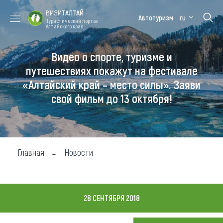
ВИЗИТ
АЛТАЙ
Автотуризм
ru
Туристический портал
Алтайского края
Видео о спорте, туризме и
Форум VISIT
Цветение
Медицинский
Алтайская
ALTAI
маральника
форум
зимовка
путешествиях покажут на фестивале
«Алтайский край – место силы». Заяви
Туры
свой фильм до 13 октября!
Где побывать
Чем заняться
Где остановиться
Главная
Новости
Где поесть
Карта
28 СЕНТЯБРЯ 2018
Новости