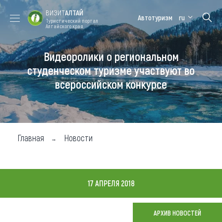
ВИЗИТ
АЛТАЙ
Автотуризм
ru
Туристический портал
Алтайского края
Видеоролики о региональном
Форум VISIT
Цветение
Медицинский
Алтайская
ALTAI
маральника
форум
зимовка
студенческом туризме участвуют во
всероссийском конкурсе
Туры
Где побывать
Чем заняться
Главная
Новости
Где остановиться
Где поесть
17 АПРЕЛЯ 2018
Карта
АРХИВ НОВОСТЕЙ
Новости