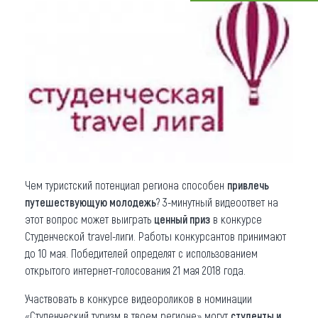
Что привезти (сувениры)
О регионе
Коллекция впечатлений
Другие рубрики
Чем туристский потенциал региона способен
привлечь
путешествующую молодежь
? 3-минутный видеоответ на
этот вопрос может выиграть
ценный приз
в конкурсе
Студенческой travel-лиги. Работы конкурсантов принимают
до 10 мая. Победителей определят с использованием
открытого интернет-голосования 21 мая 2018 года.
Участвовать в конкурсе видеороликов в номинации
«Студенческий туризм в твоем регионе» могут
студенты и