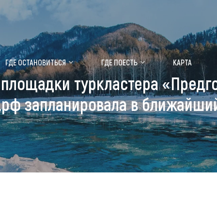
ение маральника
Медицинский форум
ГДЕ ОСТАНОВИТЬСЯ
ГДЕ ПОЕСТЬ
КАРТА
 площадки туркластера «Предго
 побывать
Чем заняться
.рф запланировала в ближайши
ты природы
Календарь событий
ты истории и культуры
Аудиогид
ты развлечений
Мой маршрут
уристических мест
аломобильных граждан