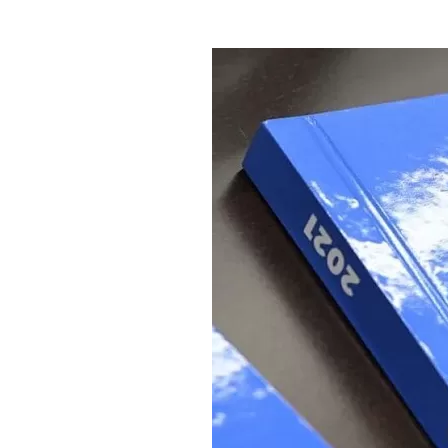
Где поесть
Кар
Нов
Рестораны
Кафе
Что 
Придорожные кафе
Другие рубрики
О нас
Реестр туроператоров
Алтайского края
Реестр туристических
агентств Алтайского края