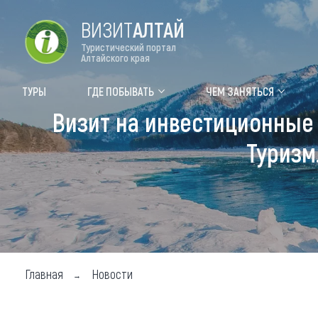
ВИЗИТ
АЛТАЙ
Туристический портал
Алтайского края
Форум VISIT ALTAI
Цвет
ТУРЫ
ГДЕ ПОБЫВАТЬ
ЧЕМ ЗАНЯТЬСЯ
Визит на инвестиционные
Туры
Где
Туризм
Объек
Объек
Объек
Топ т
Для м
Главная
Новости