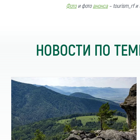
Фото
и фото
анонса
– tourism_rf и 
НОВОСТИ ПО ТЕМ