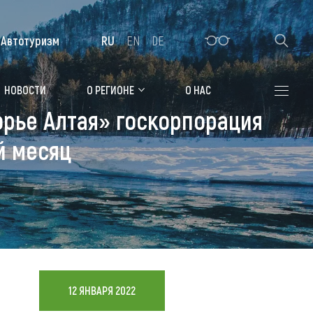
Автотуризм
RU
EN
DE
Алтайская зимовка
НОВОСТИ
О РЕГИОНЕ
О НАС
рье Алтая» госкорпорация
Где остановиться
й месяц
Санатории
Гостиницы, отели
Коттеджи, базы
Сельские усадьбы
Мотели, придорожные отели
12 ЯНВАРЯ 2022