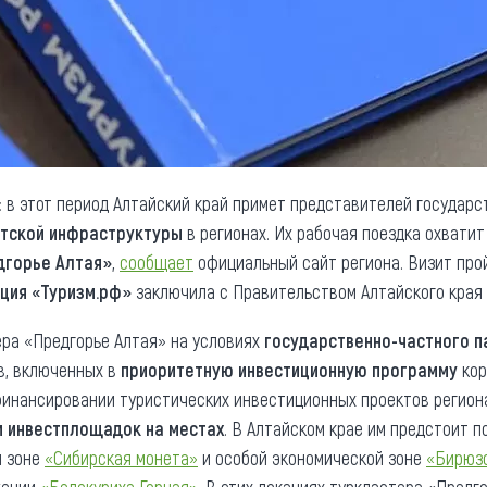
: в этот период Алтайский край примет представителей государс
тской инфраструктуры
в регионах. Их рабочая поездка охватит
дгорье Алтая»
,
сообщает
официальный сайт региона. Визит про
ция «Туризм.рф»
заключила с Правительством Алтайского края в
ра «Предгорье Алтая» на условиях
государственно-частного п
ов, включенных в
приоритетную инвестиционную программу
кор
финансировании туристических инвестиционных проектов региона
и инвестплощадок на местах
. В Алтайском крае им предстоит 
й зоне
«Сибирская монета»
и особой экономической зоне
«Бирюзо