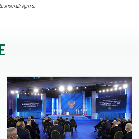
tourism.alregn.ru.
Е