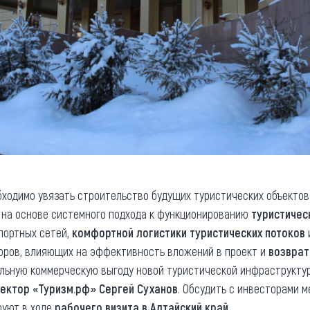
бходимо увязать строительство будущих туристических объекто
я на основе системного подхода к функционированию
туристичес
портных сетей,
комфортной логистики туристических потоков
оров, влияющих на эффективность вложений в проект и
возврат
льную коммерческую выгоду новой туристической инфраструктуры
ектор «Туризм.рф» Сергей Суханов
. Обсудить с инвесторами 
руют в ходе
рабочего визита в Алтайский край
.