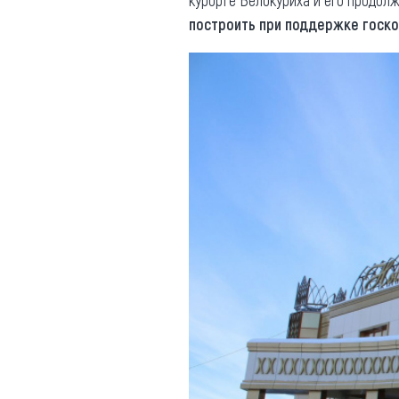
курорте Белокуриха и его продол
построить при поддержке госк