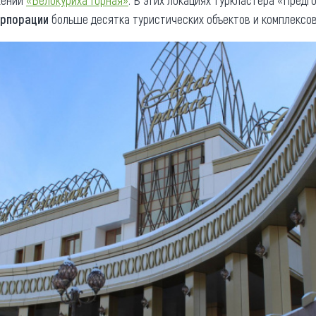
жении
«Белокуриха Горная»
. В этих локациях туркластера «Предг
орпорации
больше десятка туристических объектов и комплексов