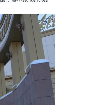
орье Алтая» инвесторы готовы
.