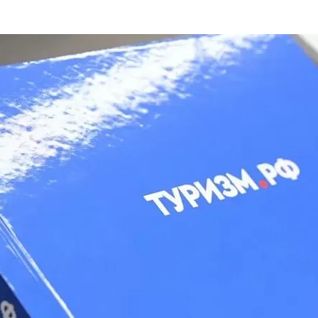
та
О регионе
ости
Общая информация
Как добраться
привезти (сувениры)
Люди, прославившие Ал
Карты и буклеты