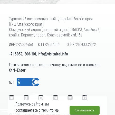
Туристский информационный центр Алтайского края
(ТИЦ Алтайского края)
Юридический адрес (почтовый адрес): 656043, Алтайский
край, г. Барнаул, просп. Красноармейский, 16а
ИНН 2225223458 КПП 222501001 ОГРН 1212200029612
+7 (3852) 206-101
,
info@visitaltai.info
Если заметили в тексте опечатку, выделите её и нажмите
Ctrl+Enter
null
Пользуясь сайтом, вы
соглашаетесь с тем, что мы
Соглашаюсь
© 2026 «visitaltai» Все права защищены.