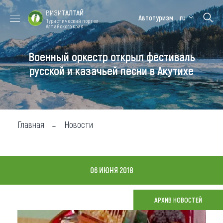
ВИЗИТ
АЛТАЙ
Автотуризм
ru
Туристический портал
Алтайского края
Военный оркестр открыл фестиваль
Форум VISIT
Цветение
Медицинский
Алтайская
ALTAI
маральника
форум
зимовка
русской и казачьей песни в Акутихе
Туры
Где побывать
Главная
Новости
Чем заняться
Где остановиться
06 ИЮНЯ 2018
Где поесть
Карта
АРХИВ НОВОСТЕЙ
Новости