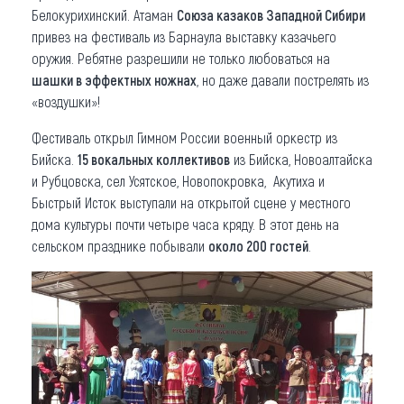
Белокурихинский. Атаман
Союза казаков Западной Сибири
привез на фестиваль из Барнаула выставку казачьего
оружия. Ребятне разрешили не только любоваться на
шашки в эффектных ножнах
, но даже давали пострелять из
«воздушки»!
Фестиваль открыл Гимном России военный оркестр из
Бийска.
15 вокальных коллективов
из Бийска, Новоалтайска
и Рубцовска, сел Усятское, Новопокровка, Акутиха и
Быстрый Исток выступали на открытой сцене у местного
дома культуры почти четыре часа кряду. В этот день на
сельском празднике побывали
около 200 гостей
.