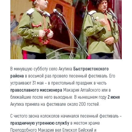
Что привезти (сувениры)
О регионе
Коллекция впечатлений
Другие рубрики
В минувшую субботу село Акутиха
Быстроистокского
района
в восьмой раз провело песенный фестиваль. Его
устраивают 31 мая – в престольный праздник в честь
православного миссионера
Макария Алтайского или в
ближайшие после него выходные. В нынешнем году
2 июня
Акутиха приняла на фестивале около 200 гостей.
С чистого звона колоколов начинался песенный фестиваль –
праздничную утреннюю службу
в местом храме
Преподобного Макария вел Епископ Бийский и