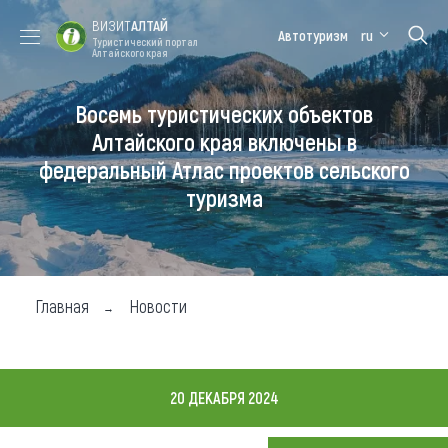
ВИЗИТ
АЛТАЙ
Автотуризм
ru
Туристический портал
Алтайского края
Восемь туристических объектов
Форум VISIT
Цветение
Медицинский
Алтайская
ALTAI
маральника
форум
зимовка
Алтайского края включены в
федеральный Атлас проектов сельского
Туры
туризма
Где побывать
Чем заняться
Где остановиться
Главная
Новости
Где поесть
Карта
20 ДЕКАБРЯ 2024
Новости