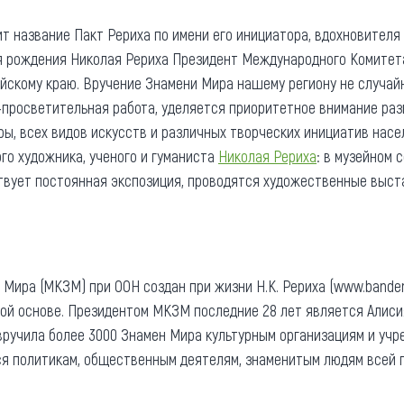
т название Пакт Рериха по имени его инициатора, вдохновителя 
ня рождения Николая Рериха Президент Международного Комитет
йскому краю. Вручение Знамени Мира нашему региону не случайн
-просветительная работа, уделяется приоритетное внимание р
ры, всех видов искусств и различных творческих инициатив насе
го художника, ученого и гуманиста
Николая Рериха
: в музейном
твует постоянная экспозиция, проводятся художественные выст
ира (МКЗМ) при ООН создан при жизни Н.К. Рериха (www.bandera
ой основе. Президентом МКЗМ последние 28 лет является Алисия
вручила более 3000 Знамен Мира культурным организациям и уч
 политикам, общественным деятелям, знаменитым людям всей пл