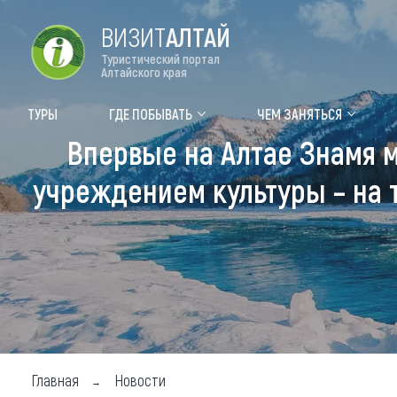
ВИЗИТ
АЛТАЙ
Туристический портал
Алтайского края
Форум VISIT ALTAI
Цвет
ТУРЫ
ГДЕ ПОБЫВАТЬ
ЧЕМ ЗАНЯТЬСЯ
Впервые на Алтае Знамя 
Туры
Где
учреждением культуры – на 
Объек
Объек
Объек
Топ т
Для м
Главная
Новости