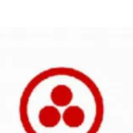
та
О регионе
ости
Общая информация
Как добраться
привезти (сувениры)
Люди, прославившие Ал
Карты и буклеты