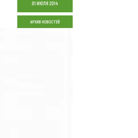
01 ИЮЛЯ 2014
Коллекция впечатлений
АРХИВ НОВОСТЕЙ
Блог путешественника
Видеогалерея
тай
Фотогалерея