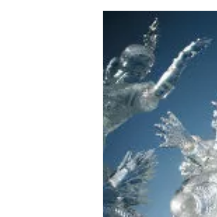
Где поесть
Кар
Нов
Рестораны
Кафе
Что 
Придорожные кафе
Другие рубрики
О нас
Реестр туроператоров
Алтайского края
Реестр туристических
агентств Алтайского края