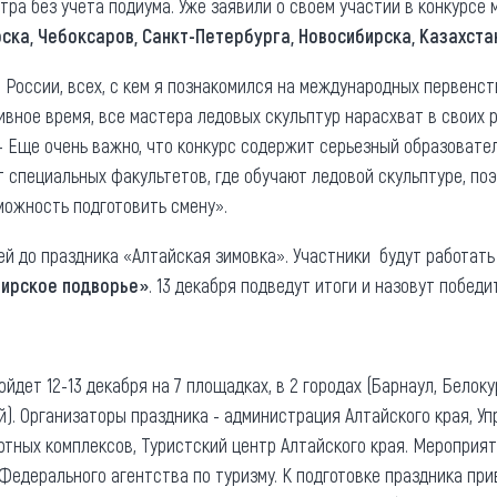
ра без учета подиума. Уже заявили о своем участии в конкурсе
ска, Чебоксаров, Санкт-Петербурга, Новосибирска, Казахста
 России, всех, с кем я познакомился на международных первенст
ивное время, все мастера ледовых скульптур нарасхват в своих р
- Еще очень важно, что конкурс содержит серьезный образовате
т специальных факультетов, где обучают ледовой скульптуре, по
можность подготовить смену».
ей до праздника «Алтайская зимовка». Участники будут работать
ирское подворье»
. 13 декабря подведут итоги и назовут победи
йдет 12-13 декабря на 7 площадках, в 2 городах (Барнаул, Белоку
й). Организаторы праздника - администрация Алтайского края, У
ртных комплексов, Туристский центр Алтайского края. Мероприя
Федерального агентства по туризму. К подготовке праздника пр