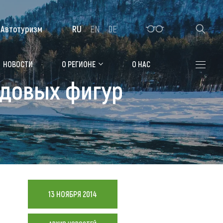
Автотуризм
RU
EN
DE
Алтайская зимовка
НОВОСТИ
О РЕГИОНЕ
О НАС
едовых фигур
Где остановиться
Санатории
Гостиницы, отели
Коттеджи, базы
Сельские усадьбы
Мотели, придорожные отели
13 НОЯБРЯ 2014