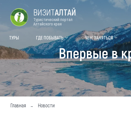
ВИЗИТ
АЛТАЙ
Туристический портал
Алтайского края
Форум VISIT ALTAI
Цвет
ТУРЫ
ГДЕ ПОБЫВАТЬ
ЧЕМ ЗАНЯТЬСЯ
Впервые в к
Туры
Где
Объек
Объек
Объек
Топ т
Главная
Новости
Для м