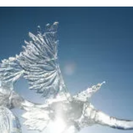
та
О регионе
ости
Общая информация
Как добраться
привезти (сувениры)
Люди, прославившие Ал
Карты и буклеты