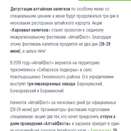
Дегустации алтайских напитков
по особому меню со
Что привезти (сувениры)
специальными ценами а июне будут продолжаться три дня в
О регионе
нескольких ресторанах алтайского курорта. Акция
«
Карнавал напитков
» станет прологом к седьмому
Коллекция впечатлений
межрегиональному фестивалю «АлтайФест». Благодаря
этому фестиваль напитков продлится не два дня (
28-29
Другие рубрики
июня
), а целых пять!
В 2019 году «АлтайФест» вернется на территорию
туркомплекса «Сибирское подворье» в село
Новотырышкино Смоленского района. Его учредителями
выступят
три пивоваренных завода
: Барнаульский,
Бочкаревский и Борихинский.
Начнется «АлтайФест» за несколько дней до официальных
(28-29 июня) дат. Организаторы фестиваля подготовили
специальную акцию для тех, кто хочет приурочить
отпуск к
дням проведения «АлтайФеста»
и заранее приедет в один
из красивейших городов Алтайского края –
Белокуриху
.
25