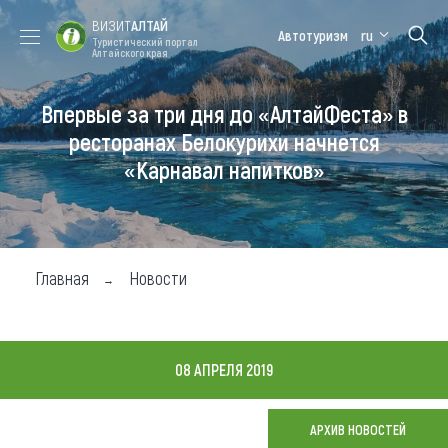
ВИЗИТ
АЛТАЙ
Автотуризм
ru
Туристический портал
Алтайского края
Впервые за три дня до «АлтайФеста» в
Форум VISIT
Цветение
Медицинский
Алтайская
ALTAI
маральника
форум
зимовка
ресторанах Белокурихи начнется
«Карнавал напитков»
Туры
Где побывать
Чем заняться
Главная
Новости
Где остановиться
Где поесть
08 АПРЕЛЯ 2019
Карта
АРХИВ НОВОСТЕЙ
Новости