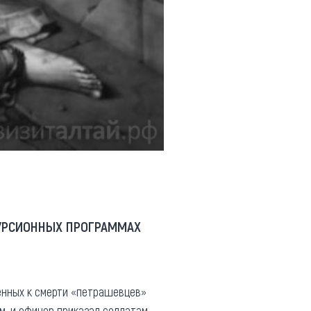
КУРСИОННЫХ ПРОГРАММАХ
ренных к смерти «петрашевцев»
м, и офицер приказал солдатам