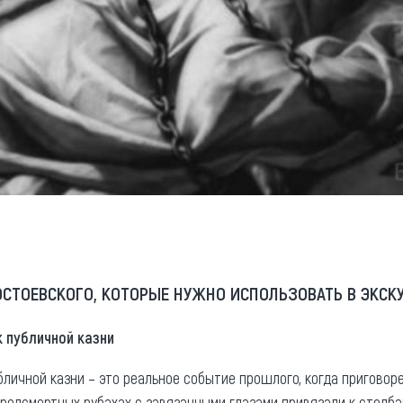
СТОЕВСКОГО, КОТОРЫЕ НУЖНО ИСПОЛЬЗОВАТЬ В ЭКС
к публичной казни
бличной казни – это реальное событие прошлого, когда пригово
предсмертных рубахах с завязанными глазами привязали к столба