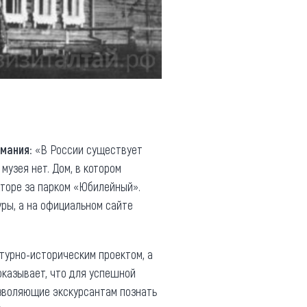
имания
: «В России существует
узея нет. Дом, в котором
екторе за парком «Юбилейный».
уры, а на официальном сайте
атурно-историческим проектом, а
казывает, что для успешной
озволяющие экскурсантам познать