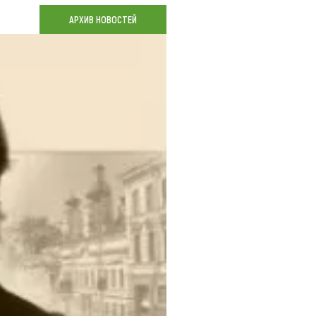
Коллекция впечатлений
АРХИВ НОВОСТЕЙ
Блог путешественника
Видеогалерея
тай
Фотогалерея