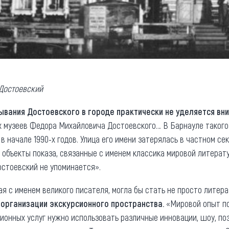
 Достоевский
ывания Достоевского в городе практически не уделяется вн
музеев Федора Михайловича Достоевского… В Барнауле такого м
в начале 1990-х годов. Улица его имени затерялась в частном с
 объекты показа, связанные с именем классика мировой литерат
остоевский не упоминается».
ая с именем великого писателя, могла бы стать не просто литер
организации экскурсионного пространства.
«Мировой опыт по
ионных услуг нужно использовать различные инновации, шоу, п