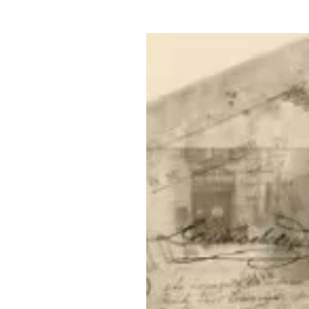
Где поесть
Кар
Нов
Рестораны
Кафе
Что 
Придорожные кафе
Другие рубрики
О нас
Реестр туроператоров
Алтайского края
Реестр туристических
агентств Алтайского края