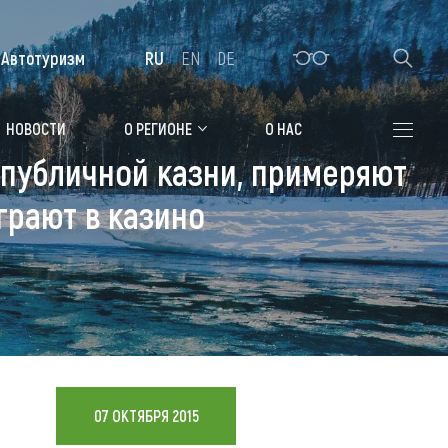
Автотуризм
RU
EN
DE
Алтайская зимовка
НОВОСТИ
О РЕГИОНЕ
О НАС
е публичной казни, примеряют
Где остановиться
грают в казино
Санатории
Гостиницы, отели
Коттеджи, базы
Сельские усадьбы
Мотели, придорожные отели
07 ОКТЯБРЯ 2015