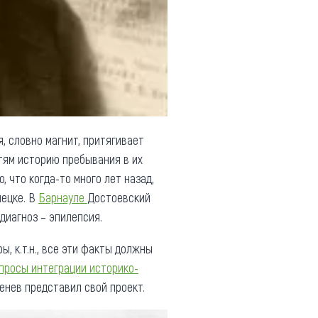
, словно магнит, притягивает
стям историю пребывания в их
, что когда-то много лет назад,
нецке. В
Барнауле
Достоевский
 диагноз – эпилепсия.
, к.т.н., все эти факты должны
просы интеграции историко-
тенев представил свой проект.