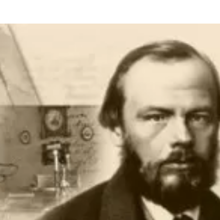
та
О регионе
ости
Общая информация
Как добраться
привезти (сувениры)
Люди, прославившие Ал
Карты и буклеты