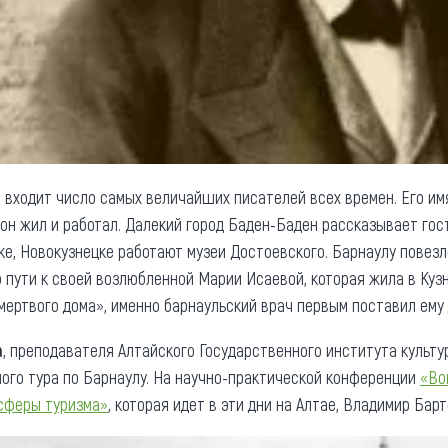
й
входит число самых величайших писателей всех времен. Его имя
о он жил и работал. Далекий город Баден-Баден рассказывает го
ке, Новокузнецке работают музеи Достоевского. Барнаулу повезло
о пути к своей возлюбленной Марии Исаевой, которая жила в Куз
мертвого дома», именно барнаульский врач первым поставил ему
а
, преподавателя Алтайского Государственного института культуры
ного тура по Барнаулу. На научно-практической конференции
«Во
 сферы туризма»
, которая идет в эти дни на Алтае, Владимир Бар