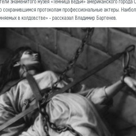
ители знаменитого музея «Темница ведьм» американского города 
по сохранившимся протоколам профессиональные актеры. Наибо
виняемых в колдовстве» - рассказал Владимир Бартенев.