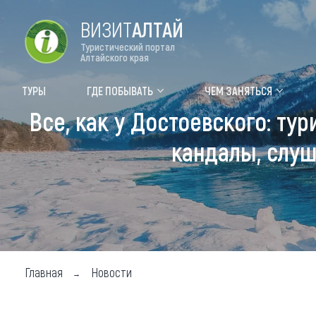
ВИЗИТ
АЛТАЙ
Туристический портал
Алтайского края
Форум VISIT ALTAI
Цвет
ТУРЫ
ГДЕ ПОБЫВАТЬ
ЧЕМ ЗАНЯТЬСЯ
Все, как у Достоевского: ту
Туры
Где
кандалы, слуш
Объек
Объек
Объек
Топ т
Для м
Главная
Новости