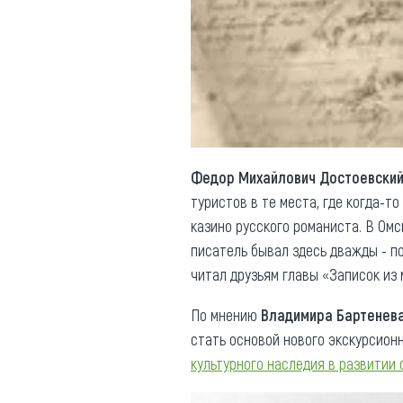
Обращения граждан
Противодействие коррупции
Федор Михайлович Достоевски
туристов в те места, где когда-т
казино русского романиста. В Омс
писатель бывал здесь дважды - п
читал друзьям главы «Записок из 
По мнению
Владимира Бартенев
стать основой нового экскурсион
культурного наследия в развитии