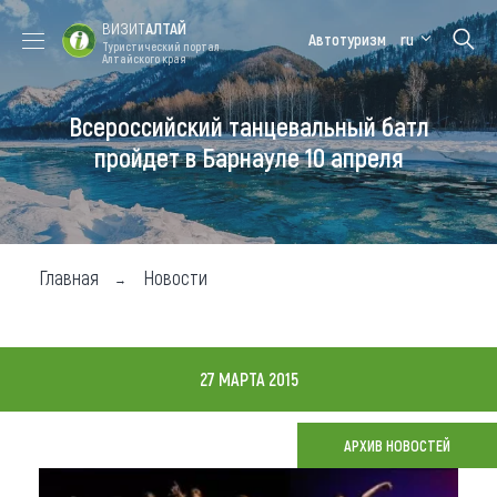
ВИЗИТ
АЛТАЙ
Автотуризм
ru
Туристический портал
Алтайского края
Всероссийский танцевальный батл
Форум VISIT
Цветение
Медицинский
Алтайская
ALTAI
маральника
форум
зимовка
пройдет в Барнауле 10 апреля
Туры
Где побывать
Главная
Новости
Чем заняться
Где остановиться
27 МАРТА 2015
Где поесть
Карта
АРХИВ НОВОСТЕЙ
Новости