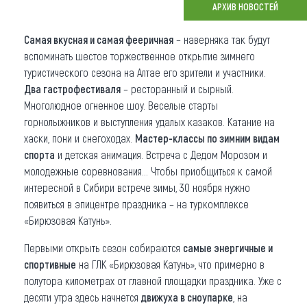
АРХИВ НОВОСТЕЙ
Что привезти (сувениры)
Самая вкусная и самая фееричная
– наверняка так будут
О регионе
вспоминать шестое торжественное открытие зимнего
туристического сезона на Алтае его зрители и участники.
Коллекция впечатлений
Два гастрофестиваля
– ресторанный и сырный.
Многолюдное огненное шоу. Веселые старты
Другие рубрики
горнолыжников и выступления удалых казаков. Катание на
хаски, пони и снегоходах.
Мастер-классы по зимним видам
спорта
и детская анимация. Встреча с Дедом Морозом и
молодежные соревнования… Чтобы приобщиться к самой
интересной в Сибири встрече зимы, 30 ноября нужно
появиться в эпицентре праздника – на туркомплексе
«Бирюзовая Катунь».
Первыми открыть сезон собираются
самые энергичные и
спортивные
на ГЛК «Бирюзовая Катунь», что примерно в
полутора километрах от главной площадки праздника. Уже с
десяти утра здесь начнется
движуха в сноупарке
, на