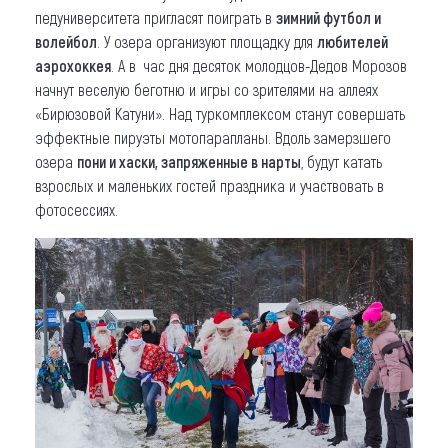
педуниверситета пригласят поиграть в
зимний футбол и
волейбол
. У озера организуют площадку для
любителей
аэрохоккея
. А в час дня десяток молодцов-Дедов Морозов
начнут веселую беготню и игры со зрителями на аллеях
«Бирюзовой Катуни». Над туркомплексом станут совершать
эффектные пируэты мотопарапланы. Вдоль замерзшего
озера
пони и хаски, запряженные в нарты
, будут катать
взрослых и маленьких гостей праздника и участвовать в
фотосессиях.