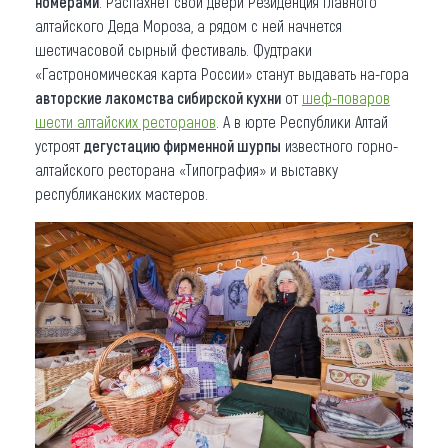
номерами
. Распахнет свои двери Резиденция главного
алтайского Деда Мороза, а рядом с ней начнется
шестичасовой сырный фестиваль. Фудтраки
«Гастрономическая карта России» станут выдавать на-гора
авторские лакомства сибирской кухни
от
шеф-поваров
шести алтайских ресторанов
. А в юрте Республики Алтай
устроят
дегустацию фирменной шурпы
известного горно-
алтайского ресторана «Типография» и выставку
республиканских мастеров.