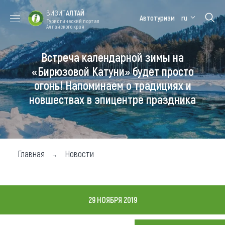
ВИЗИТ
АЛТАЙ
Автотуризм
ru
Туристический портал
Алтайского края
Встреча календарной зимы на
Форум VISIT
Цветение
Медицинский
Алтайская
ALTAI
маральника
форум
зимовка
«Бирюзовой Катуни» будет просто
огонь! Напоминаем о традициях и
Туры
новшествах в эпицентре праздника
Где побывать
Чем заняться
Где остановиться
Главная
Новости
Где поесть
Карта
29 НОЯБРЯ 2019
Новости