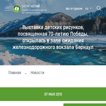
ВИЗИТ
АЛТАЙ
Автотуризм
ru
Туристический портал
Алтайского края
Выставка детских рисунков,
Форум VISIT
Цветение
Медицинский
Алтайская
ALTAI
маральника
форум
зимовка
посвященная 70-летию Победы,
открылась в зале ожидания
Туры
железнодорожного вокзала Барнаул
Где побывать
Чем заняться
Где остановиться
Главная
Новости
Где поесть
Карта
07 МАЯ 2015
Новости