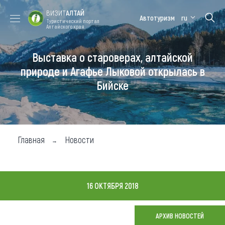
ВИЗИТ
АЛТАЙ
Автотуризм
ru
Туристический портал
Алтайского края
Выставка о староверах, алтайской
Форум VISIT
Цветение
Медицинский
Алтайская
ALTAI
маральника
форум
зимовка
природе и Агафье Лыковой открылась в
Бийске
Туры
Где побывать
Чем заняться
Главная
Новости
Где остановиться
Где поесть
16 ОКТЯБРЯ 2018
Карта
АРХИВ НОВОСТЕЙ
Новости