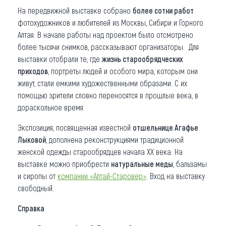
На передвижной выставке собрано
более сотни работ
фотохудожников и любителей из Москвы, Сибири и Горного
Алтая. В начале работы над проектом было отсмотрено
более тысячи снимков, рассказывают организаторы. Для
выставки отобрали те, где
жизнь старообрядческих
приходов
, портреты людей и особого мира, которым они
живут, стали емкими художественными образами. С их
помощью зрители словно переносятся в прошлые века, в
дораскольное время.
Экспозиция, посвященная известной
отшельнице Агафье
Лыковой
, дополнена реконструкциями традиционной
женской одежды старообрядцев начала ХХ века. На
выставке можно приобрести
натуральные меды
, бальзамы
и сиропы от
компании «Алтай-Старовер»
. Вход на выставку
свободный.
Справка