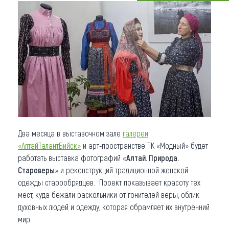
Что привезти (сувениры)
О регионе
Коллекция впечатлений
Другие рубрики
Два месяца в выставочном зале
галереи
«АлтайТалантБийск»
и арт-пространстве ТК «Модный» будет
работать выставка фотографий «
Алтай. Природа.
Староверы
» и реконструкций традиционной женской
одежды старообрядцев. Проект показывает красоту тех
мест, куда бежали раскольники от гонителей веры, облик
духовных людей и одежду, которая обрамляет их внутренний
мир.