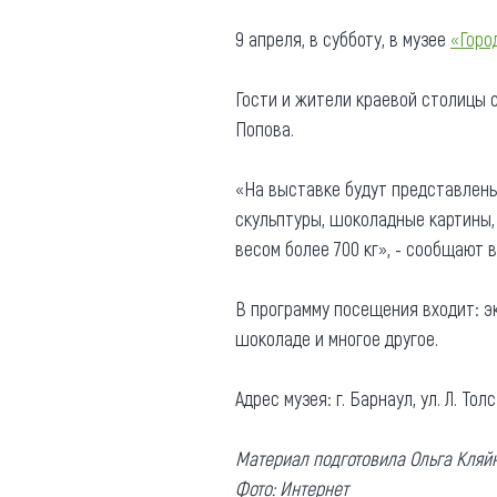
Где поесть
Кар
9 апреля, в субботу, в музее
«Горо
Нов
Рестораны
Гости и жители краевой столицы
Кафе
Что 
Попова.
Придорожные кафе
«На выставке будут представлен
скульптуры, шоколадные картины
весом более 700 кг», - сообщают в
Другие рубрики
В программу посещения входит: э
шоколаде и многое другое.
О нас
Реестр туроператоров
Адрес музея: г. Барнаул, ул. Л. Толс
Алтайского края
Реестр туристических
Материал подготовила Ольга Кляй
агентств Алтайского края
Фото: Интернет