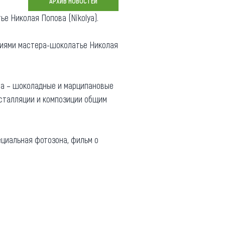
АРХИВ НОВОСТЕЙ
Коллекция впечатлений
е Николая Попова (Nikolya).
Блог путешественника
лиями мастера-шоколатье Николая
Видеогалерея
тай
Фотогалерея
ва – шоколадные и марципановые
сталляции и композиции общим
ециальная фотозона, фильм о