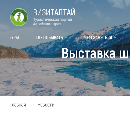
ВИЗИТ
АЛТАЙ
Туристический портал
Алтайского края
Форум VISIT ALTAI
Цвет
ТУРЫ
ГДЕ ПОБЫВАТЬ
ЧЕМ ЗАНЯТЬСЯ
Выставка шо
Туры
Где
Объек
Объек
Объек
Топ т
Главная
Новости
Для м