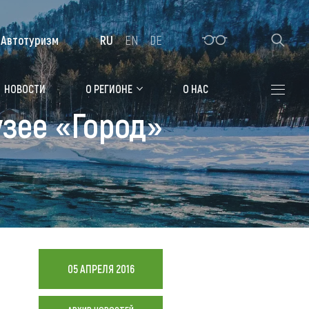
Автотуризм
RU
EN
DE
Алтайская зимовка
НОВОСТИ
О РЕГИОНЕ
О НАС
узее «Город»
Где остановиться
Санатории
Гостиницы, отели
Коттеджи, базы
Сельские усадьбы
Мотели, придорожные отели
05 АПРЕЛЯ 2016