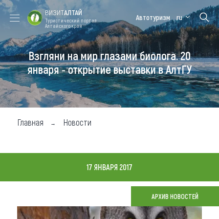
ВИЗИТ
АЛТАЙ
Автотуризм
ru
Туристический портал
Алтайского края
Взгляни на мир глазами биолога. 20
Форум VISIT
Цветение
Медицинский
Алтайская
ALTAI
маральника
форум
зимовка
января - открытие выставки в АлтГУ
Туры
Где побывать
Главная
Новости
Чем заняться
Где остановиться
17 ЯНВАРЯ 2017
Где поесть
Карта
АРХИВ НОВОСТЕЙ
Новости