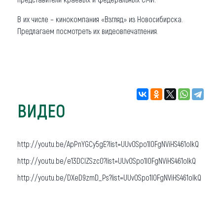
В их числе – кинокомпания «Взгляд» из Новосибирска.
Предлагаем посмотреть их видеовпечатления.
ВИДЕО
http://youtu.be/ApPnYGCy5gE?list=UUv0Spo1l0FgNViHS461oIkQ
http://youtu.be/e13DCIZSzc0?list=UUv0Spo1l0FgNViHS461oIkQ
http://youtu.be/DXeD9zmD_Ps?list=UUv0Spo1l0FgNViHS461oIkQ