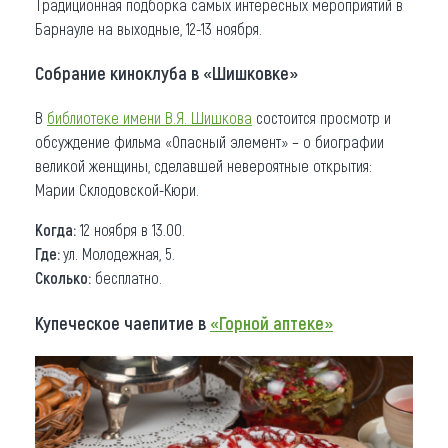
Традиционная подборка самых интересных мероприятий в
Барнауле на выходные, 12-13 ноября.
Что привезти (сувениры)
Собрание киноклуба в «Шишковке»
О регионе
В
библиотеке имени В.Я. Шишкова
состоится просмотр и
Коллекция впечатлений
обсуждение фильма «Опасный элемент» – о биографии
Другие рубрики
великой женщины, сделавшей невероятные открытия:
Марии Склодовской-Кюри.
Когда:
12 ноября в 13.00.
Где:
ул. Молодежная, 5.
Сколько:
бесплатно.
Купеческое чаепитие в
«Горной аптеке»