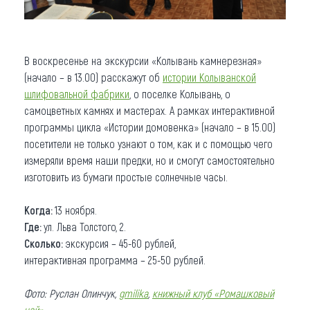
В воскресенье на экскурсии «Колывань камнерезная»
(начало – в 13.00) расскажут об
истории Колыванской
шлифовальной фабрики
, о поселке Колывань, о
самоцветных камнях и мастерах. А рамках интерактивной
программы цикла «Истории домовенка» (начало – в 15.00)
посетители не только узнают о том, как и с помощью чего
измеряли время наши предки, но и смогут самостоятельно
изготовить из бумаги простые солнечные часы.
Когда:
13 ноября.
Где:
ул. Льва Толстого, 2.
Сколько:
экскурсия – 45-60 рублей,
интерактивная программа – 25-50 рублей.
Фото: Руслан Олинчук,
gmilika
,
книжный клуб «Ромашковый
чай»
.