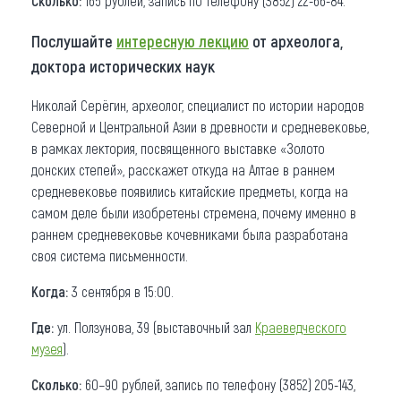
Сколько:
165 рублей, запись по телефону (3852) 22-66-84.
Послушайте
интересную лекцию
от археолога,
доктора исторических наук
Николай Серёгин, археолог, специалист по истории народов
Северной и Центральной Азии в древности и средневековье,
в рамках лектория, посвященного выставке «Золото
донских степей», расскажет откуда на Алтае в раннем
средневековье появились китайские предметы, когда на
самом деле были изобретены стремена, почему именно в
раннем средневековье кочевниками была разработана
своя система письменности.
Когда:
3 сентября в 15:00.
Где:
ул. Ползунова, 39 (выставочный зал
Краеведческого
музея
).
Сколько:
60−90 рублей, запись по телефону (3852) 205-143,