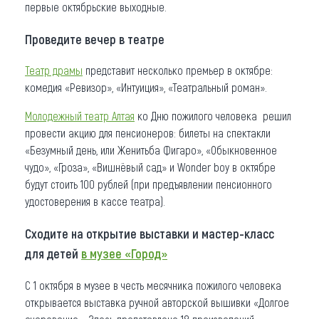
первые октябрьские выходные.
Что привезти (сувениры)
Проведите вечер в театре
О регионе
Театр драмы
представит несколько премьер в октябре:
Коллекция впечатлений
комедия «Ревизор», «Интуиция», «Театральный роман».
Молодежный театр Алтая
ко Дню пожилого человека решил
Другие рубрики
провести акцию для пенсионеров: билеты на спектакли
«Безумный день, или Женитьба Фигаро», «Обыкновенное
чудо», «Гроза», «Вишнёвый сад» и Wonder boy в октябре
будут стоить 100 рублей (при предъявлении пенсионного
удостоверения в кассе театра).
Сходите на открытие выставки и мастер-класс
для детей
в музее «Город»
С 1 октября в музее в честь месячника пожилого человека
открывается выставка ручной авторской вышивки «Долгое