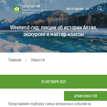
ВИЗИТ
АЛТАЙ
Автотуризм
ru
Туристический портал
Алтайского края
Weekend-гид: лекции об истории Алтая,
Форум VISIT
Цветение
Медицинский
Алтайская
ALTAI
маральника
форум
зимовка
экскурсии и мастер-классы
Туры
Где побывать
Главная
Новости
Чем заняться
Где остановиться
01 ОКТЯБРЯ 2021
Где поесть
Карта
АРХИВ НОВОСТЕЙ
Представляем подборку самых интересных событий на
Новости