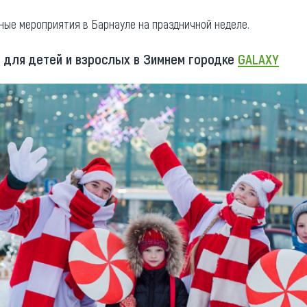
та
О регионе
ые мероприятия в Барнауле на праздничной неделе.
ости
Общая информация
 для детей и взрослых в Зимнем городке
GALAXY
Как добраться
привезти (сувениры)
Люди, прославившие Ал
Карты и буклеты