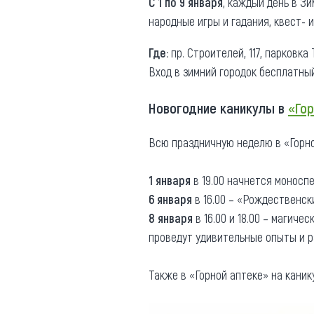
С 1 по 9 января
, каждый день в З
народные игры и гадания, квест- и
Где:
пр. Строителей, 117, парковк
Вход в зимний городок бесплатный
Новогодние каникулы в
«Гор
Всю праздничную неделю в «Горно
1 января
в 19.00 начнется моносп
6 января
в 16.00 – «Рождественск
8 января
в 16.00 и 18.00 – магиче
проведут удивительные опыты и р
Также в «Горной аптеке» на каник