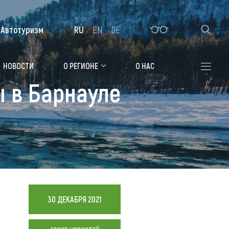
Автотуризм
RU
EN
DE
Алтайская зимовка
НОВОСТИ
О РЕГИОНЕ
О НАС
ы в Барнауле
Где остановиться
Санатории
Гостиницы, отели
Коттеджи, базы
Сельские усадьбы
Мотели, придорожные отели
30 ДЕКАБРЯ 2021