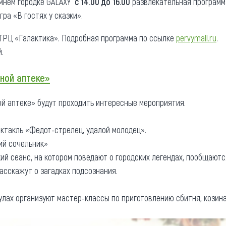
имнем городке GALAXY
с 14.00 до 16.00
развлекательная программа
гра «В гостях у сказки».
а ТРЦ «Галактика». Подробная программа по ссылке
pervymall.ru
.
.
ной аптеке»
й аптеке» будут проходить интересные мероприятия.
ектакль «Федот-стрелец, удалой молодец».
ий сочельник»
ский сеанс, на котором поведают о городских легендах, пообщают
асскажут о загадках подсознания.
улах организуют мастер-классы по приготовлению сбитня, козина