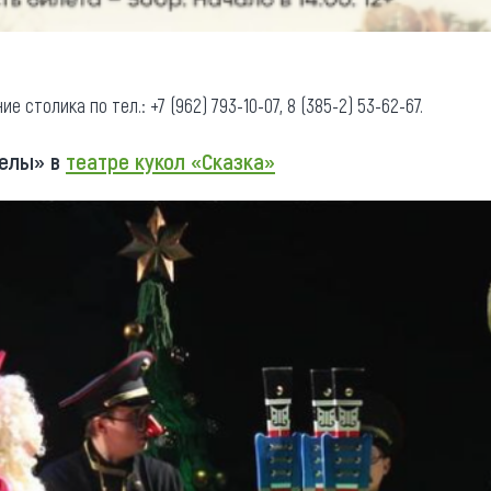
е столика по тел.: +7 (962) 793-10-07, 8 (385-2) 53-62-67.
релы» в
театре кукол «Сказка»