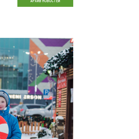
АРХИВ НОВОСТЕЙ
Коллекция впечатлений
Блог путешественника
Видеогалерея
тай
Фотогалерея