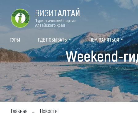
ВИЗИТ
АЛТАЙ
Туристический портал
Алтайского края
Форум VISIT ALTAI
Цвет
ТУРЫ
ГДЕ ПОБЫВАТЬ
ЧЕМ ЗАНЯТЬСЯ
Weekend-гид
Туры
Где
Объек
Объек
Объек
Топ т
Главная
Новости
Для м