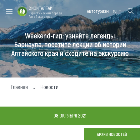
ВИЗИТ
АЛТАЙ
Автотуризм
ru
Туристический портал
Алтайского края
Weekend-гид: узнайте легенды
Форум VISIT
Цветение
Медицинский
Алтайская
ALTAI
маральника
форум
зимовка
Барнаула, посетите лекции об истории
Алтайского края и сходите на экскурсию
Туры
Где побывать
Чем заняться
Главная
Новости
Где остановиться
Где поесть
08 ОКТЯБРЯ 2021
Карта
АРХИВ НОВОСТЕЙ
Новости