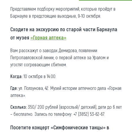
Представляем подборку мероприятий, которые пройдут в
Что привезти (сувениры)
Барнауле в предстоящие выходные, 9-10 октября.
О регионе
Сходите на экскурсию по старой части Барнаула
Коллекция впечатлений
от музея
«Горная аптека»
Другие рубрики
Вам расскажут о заводах Демидова, появлении
Петропавловской линии, о первой аптеке за Уралом и
угостят согревающим сбитнем.
Когда:
10 октября в 14:00.
Где:
ул. Ползунова, 42. Музей истории аптечного дела «Горная
аптека».
Сколько:
350/ 200 рублей (взрослый/ детский), дети до 6 лет
– бесплатно. Запись по телефону: +7 (3852) 53-62-67.
Посетите концерт «Симфонические танцы» в