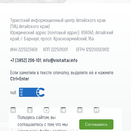
Туристский информационный центр Алтайского края
(ТИЦ Алтайского края)
Юридический адрес (почтовый адрес): 656043, Алтайский
край, г. Барнаул, просп. Красноармейский, 16а
ИНН 2225223458 КПП 222501001 ОГРН 1212200029612
+7 (3852) 206-101
,
info@visitaltai.info
Если заметили в тексте опечатку, выделите её и нажмите
Ctrl+Enter
null
Пользуясь сайтом, вы
соглашаетесь с тем, что мы
Соглашаюсь
© 2026 «visitaltai» Все права защищены.