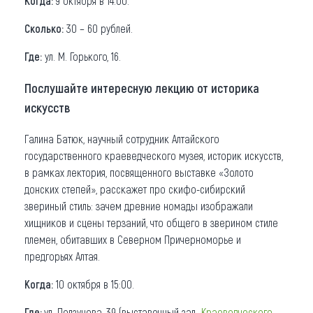
Когда:
9 октября в 14.00.
Сколько:
30 – 60 рублей.
Где:
ул. М. Горького, 16.
Послушайте интересную лекцию от историка
искусств
Галина Батюк, научный сотрудник Алтайского
государственного краеведческого музея, историк искусств,
в рамках лектория, посвященного выставке «Золото
донских степей», расскажет про скифо-сибирский
звериный стиль: зачем древние номады изображали
хищников и сцены терзаний, что общего в зверином стиле
племен, обитавших в Северном Причерноморье и
предгорьях Алтая.
Когда:
10 октября в 15:00.
Где:
ул. Ползунова, 39 (выставочный зал
Краеведческого