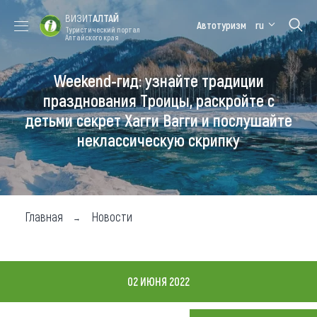
ВИЗИТ
АЛТАЙ
Автотуризм
ru
Туристический портал
Алтайского края
Weekend-гид: узнайте традиции
Форум VISIT
Цветение
Медицинский
Алтайская
ALTAI
маральника
форум
зимовка
празднования Троицы, раскройте с
детьми секрет Хагги Вагги и послушайте
Туры
неклассическую скрипку
Где побывать
Чем заняться
Где остановиться
Главная
Новости
Где поесть
Карта
02 ИЮНЯ 2022
Новости