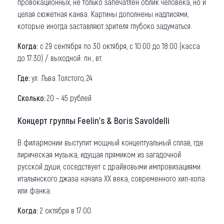
провокационных, не только запечатлен облик человека, но и
целая сюжетная канва. Картины дополнены надписями,
которые иногда заставляют зрителя глубоко задуматься.
Когда:
с 29 сентября по 30 октября, с 10:00 до 18:00 (касса
до 17:30) / выходной: пн., вт.
Где:
ул. Льва Толстого, 24.
Сколько:
20 – 45 рублей
Концерт группы Feelin’s & Boris Savoldelli
В филармонии выступит мощный концептуальный сплав, где
лирическая музыка, идущая прямиком из загадочной
русской души, соседствует с драйвовыми импровизациями
итальянского джаза начала ХХ века, современного хип-хопа
или фанка.
Когда:
2 октября в 17:00.