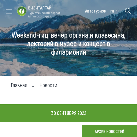
ВИЗИТ
АЛТАЙ
Автотуризм
ru
Туристический портал
Алтайского края
Weekend-гид: вечер органа и клавесина,
Форум VISIT
Цветение
Медицинский
Алтайская
ALTAI
маральника
форум
зимовка
лекторий в музее и концерт в
филармонии
Туры
Где побывать
Чем заняться
Главная
Новости
Где остановиться
Где поесть
30 СЕНТЯБРЯ 2022
Карта
АРХИВ НОВОСТЕЙ
Новости