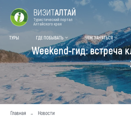
ВИЗИТ
АЛТАЙ
Туристический портал
Алтайского края
Форум VISIT ALTAI
Цвет
ТУРЫ
ГДЕ ПОБЫВАТЬ
ЧЕМ ЗАНЯТЬСЯ
Weekend-гид: встреча к
Туры
Где
Объек
Объек
Объек
Топ т
Для м
Главная
Новости