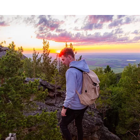
та
О регионе
ости
Общая информация
Как добраться
привезти (сувениры)
Люди, прославившие Ал
Карты и буклеты