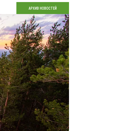
Коллекция впечатлений
АРХИВ НОВОСТЕЙ
Блог путешественника
Видеогалерея
тай
Фотогалерея