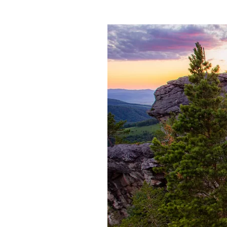
Где поесть
Кар
Нов
Рестораны
Кафе
Что 
Придорожные кафе
Другие рубрики
О нас
Реестр туроператоров
Алтайского края
Реестр туристических
агентств Алтайского края