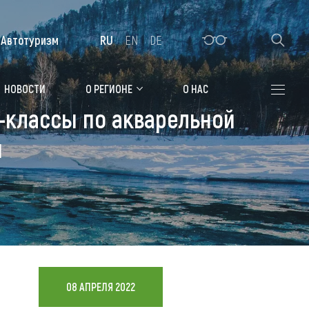
Автотуризм
RU
EN
DE
Алтайская зимовка
НОВОСТИ
О РЕГИОНЕ
О НАС
р-классы по акварельной
Где остановиться
и
Санатории
Гостиницы, отели
Коттеджи, базы
Сельские усадьбы
Мотели, придорожные отели
08 АПРЕЛЯ 2022