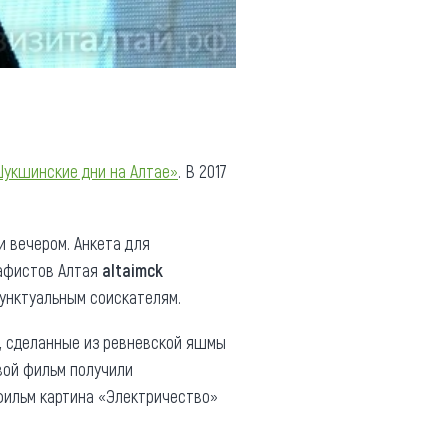
укшинские дни на Алтае»
. В 2017
и вечером. Анкета для
рафистов Алтая
altaimck
унктуальным соискателям.
, сделанные из ревневской яшмы
вой фильм получили
фильм картина «Электричество»