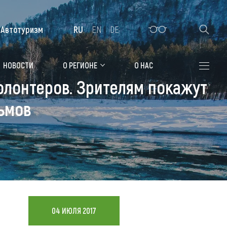
Автотуризм
RU
EN
DE
Алтайская зимовка
НОВОСТИ
О РЕГИОНЕ
О НАС
лонтеров. Зрителям покажут
Где остановиться
ьмов
Санатории
Гостиницы, отели
Коттеджи, базы
Сельские усадьбы
Мотели, придорожные отели
04 ИЮЛЯ 2017