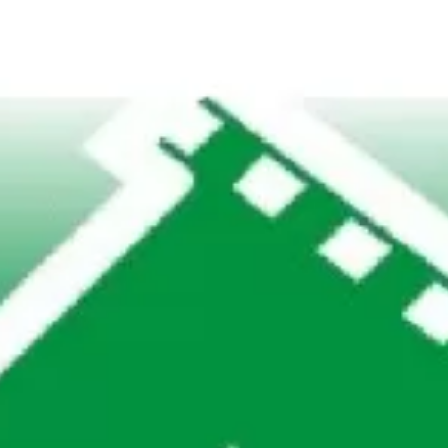
та
О регионе
ости
Общая информация
Как добраться
привезти (сувениры)
Люди, прославившие Ал
Карты и буклеты