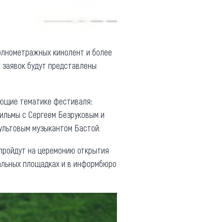
полнометражных кинолент и более
х заявок будут представлены
чающие тематике фестиваля:
льмы с Сергеем Безруковым и
ультовым музыкантом Бастой.
 пройдут на церемонию открытия
вальных площадках и в информбюро