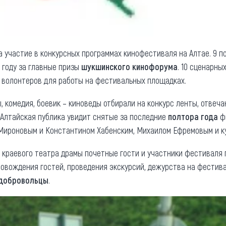
 участие в конкурсных программах кинофестиваля на Алтае. 9 
 году за главные призы
шукшинского кинофорума
. 10 сценарны
 волонтеров для работы на фестивальных площадках.
, комедия, боевик – киноведы отбирали на конкурс ленты, отве
. Алтайская публика увидит снятые за последние
полтора года
фи
Мироновым и Константином Хабенским, Михаилом Ефремовым и к
 краевого театра драмы почетные гости и участники фестиваля
провождения гостей, проведения экскурсий, дежурства на фести
добровольцы
.