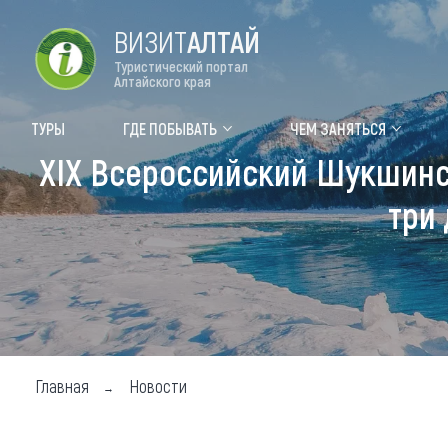
ВИЗИТ
АЛТАЙ
Туристический портал
Алтайского края
Форум VISIT ALTAI
Цвет
ТУРЫ
ГДЕ ПОБЫВАТЬ
ЧЕМ ЗАНЯТЬСЯ
XIX Всероссийский Шукшинс
Туры
Где
три
Объек
Объек
Объек
Топ т
Для м
Главная
Новости