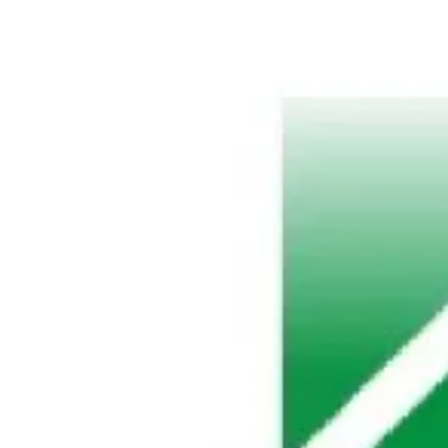
Где поесть
Кар
Нов
Рестораны
Кафе
Что 
Придорожные кафе
Другие рубрики
О нас
Реестр туроператоров
Алтайского края
Реестр туристических
агентств Алтайского края