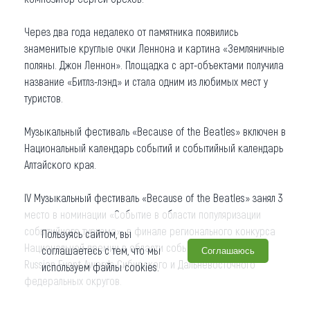
Через два года недалеко от памятника появились
знаменитые круглые очки Леннона и картина «Земляничные
поляны. Джон Леннон». Площадка с арт-объектами получила
название «Битлз-лэнд» и стала одним из любимых мест у
туристов.
Музыкальный фестиваль «Because of the Beatles» включен в
Национальный календарь событий и событийный календарь
Алтайского края.
IV Музыкальный фестиваль «Because of the Beatles» занял 3
место в номинации «Событие в области популяризации
событийного туризма» в финале регионального конкурса
Пользуясь сайтом, вы
Национальной премии в области событийного туризма
соглашаетесь с тем, что мы
Соглашаюсь
Russian Event Awards Сибирского и Дальневосточного
используем файлы cookies.
федеральных округов.