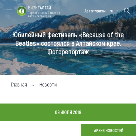
ВИЗИТ
АЛТАЙ
Автотуризм
ru
Туристический портал
Алтайского края
Юбилейный фестиваль «Because of the
Форум VISIT
Цветение
Медицинский
Алтайская
ALTAI
маральника
форум
зимовка
Beatles» состоялся в Алтайском крае.
Фоторепортаж
Туры
Где побывать
Чем заняться
Главная
Новости
Где остановиться
Где поесть
09 ИЮЛЯ 2018
Карта
АРХИВ НОВОСТЕЙ
Новости