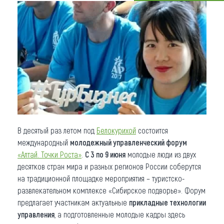
Что привезти (сувениры)
О регионе
Коллекция впечатлений
Другие рубрики
В десятый раз летом под
Белокурихой
состоится
международный
молодежный управленческий форум
«Алтай. Точки Роста»
.
С 3 по 9 июня
молодые люди из двух
десятков стран мира и разных регионов России соберутся
на традиционной площадке мероприятия – туристско-
развлекательном комплексе «Сибирское подворье». Форум
предлагает участникам актуальные
прикладные технологии
управления
, а подготовленные молодые кадры здесь