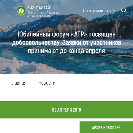
ВИЗИТ
АЛТАЙ
Автотуризм
ru
Туристический портал
Алтайского края
Юбилейный форум «АТР» посвящен
Форум VISIT
Цветение
Медицинский
Алтайская
ALTAI
маральника
форум
зимовка
добровольчеству. Заявки от участников
принимают до конца апреля
Туры
Где побывать
Чем заняться
Главная
Новости
Где остановиться
Где поесть
02 АПРЕЛЯ 2018
Карта
АРХИВ НОВОСТЕЙ
Новости