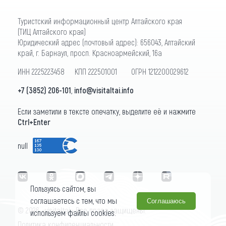
Туристский информационный центр Алтайского края
(ТИЦ Алтайского края)
Юридический адрес (почтовый адрес): 656043, Алтайский
край, г. Барнаул, просп. Красноармейский, 16а
ИНН 2225223458 КПП 222501001 ОГРН 1212200029612
+7 (3852) 206-101
,
info@visitaltai.info
Если заметили в тексте опечатку, выделите её и нажмите
Ctrl+Enter
null
Пользуясь сайтом, вы
соглашаетесь с тем, что мы
Соглашаюсь
© 2026 «visitaltai» Все права защищены.
используем файлы cookies.
Политика конфиденциальности