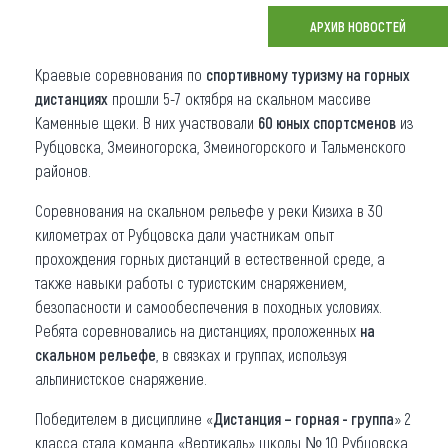
АРХИВ НОВОСТЕЙ
Что привезти (сувениры)
Краевые соревнования по
спортивному туризму на горных
О регионе
дистанциях
прошли 5-7 октября на скальном массиве
Коллекция впечатлений
Каменные щеки. В них участвовали
60 юных спортсменов
из
Рубцовска, Змеиногорска, Змеиногорского и Тальменского
Другие рубрики
районов.
Соревнования на скальном рельефе у реки Кизиха в 30
километрах от Рубцовска дали участникам опыт
прохождения горных дистанций в естественной среде, а
также навыки работы с туристским снаряжением,
безопасности и самообеспечения в походных условиях.
Ребята соревновались на дистанциях, проложенных
на
скальном рельефе
, в связках и группах, используя
альпинистское снаряжение.
Победителем в дисциплине «
Дистанция – горная - группа
» 2
класса стала команда «Вертикаль» школы № 10 Рубцовска