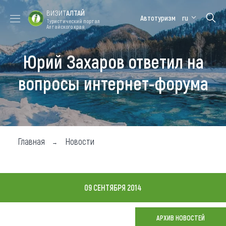
ВИЗИТ
АЛТАЙ
Автотуризм
ru
Туристический портал
Алтайского края
Юрий Захаров ответил на
Форум VISIT
Цветение
Медицинский
Алтайская
ALTAI
маральника
форум
зимовка
вопросы интернет-форума
Туры
Где побывать
Чем заняться
Главная
Новости
Где остановиться
Где поесть
09 СЕНТЯБРЯ 2014
Карта
АРХИВ НОВОСТЕЙ
Новости