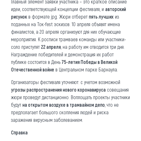
Главный элемент заявки участника – это краткое описание
идеи, соответствующей концепции фестиваля, и
авторский
рисунок
в формате jpg. Жюри отберет
пять лучших
из
поданных на Ток-fest эскизов. 10 апреля объявят имена
финалистов, а 20 апреля организуют для них обучающие
мероприятия. К росписи трамваев команды или участники-
соло приступят
22 апреля
, на работу им отводится три дня.
Награждение победителей и демонстрация их работ
публике состоится в День
75-летия Победы в Великой
Отечественной войне
в Центральном парке Барнаула.
Организаторы фестиваля уточняют: с учетом возможной
угрозы распространения нового коронавируса
совещания
жюри проведут дистанционно. Воплощать проекты участники
будут
на открытом воздухе в трамвайном депо
, что не
предполагает большого скопления людей и риска
заражения вирусным заболеванием.
Справка