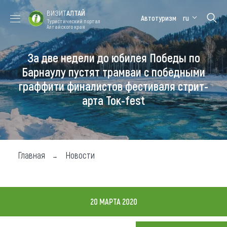
ВИЗИТ
АЛТАЙ
Автотуризм
ru
Туристический портал
Алтайского края
За две недели до юбилея Победы по
Форум VISIT
Цветение
Медицинский
Алтайская
ALTAI
маральника
форум
зимовка
Барнаулу пустят трамваи с победными
граффити финалистов фестиваля стрит-
Туры
арта Ток-fest
Где побывать
Чем заняться
Где остановиться
Главная
Новости
Где поесть
Карта
20 МАРТА 2020
Новости