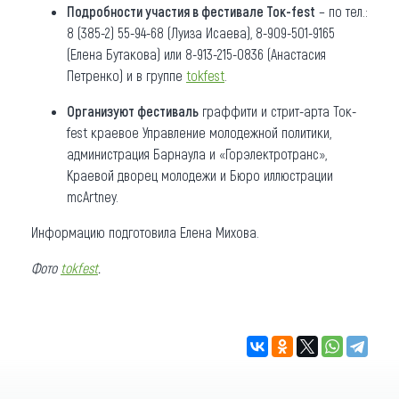
Подробности участия в фестивале Ток-fest
– по тел.:
8 (385-2) 55-94-68 (Луиза Исаева), 8-909-501-9165
(Елена Бутакова) или 8-913-215-0836 (Анастасия
Петренко) и в группе
tokfest
.
Организуют фестиваль
граффити и стрит-арта Ток-
fest краевое Управление молодежной политики,
администрация Барнаула и «Горэлектротранс»,
Краевой дворец молодежи и Бюро иллюстрации
mcArtney.
Информацию подготовила Елена Михова.
Фото
tokfest
.