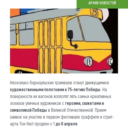
АРХИВ НОВОСТЕЙ
Что привезти (сувениры)
О регионе
Коллекция впечатлений
Другие рубрики
Несколько барнаульских трамваев станут движущимися
художественными полотнами к 75-летию Победы
. На
поверхности их вагонов воплотят пять самых креативных
эскизов уличных художников с
героями, сюжетами и
символикой Победы
в Великой Отечественной. Прием
заявок на участие в первом фестивале граффити и стрит-
арта Ток-fest продлен с 1
до 6 апреля
.