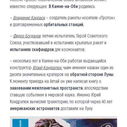
известно следующее.
В Камне-на-Оби
родились:
–
Владимир Карраск
– создатель ракеты-носителя «Протон»
и долговременных
орбитальных станций
,
–
Федор Богданов
: летчик-испытатель, Герой Советского
Союза, участвовавший в испытаниях крылатых ракет и
испытаниях скафандров
для космонавтов;
– несколько лет в Камне-на-Оби работал выдающийся
конструктор
Юрий Кондратюк
, чьим именем назван один из
десяти значительных кратеров на
обратной стороне Луны
.
К моменту приезда на Алтай он уже написал книгу о
завоевании межпланетных пространств
, впоследствии
ставшую событием в мировой науке. Именно Юрий
Кондратюк вычислил траекторию, по которой через 40 лет
американских астронавтов
доставили на Луну.