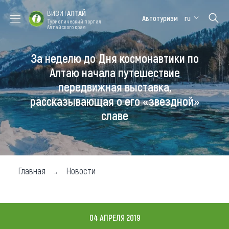
ВИЗИТ
АЛТАЙ
Автотуризм
ru
Туристический портал
Алтайского края
За неделю до Дня космонавтики по
Форум VISIT
Цветение
Медицинский
Алтайская
ALTAI
маральника
форум
зимовка
Алтаю начала путешествие
передвижная выставка,
Туры
рассказывающая о его «звездной»
Где побывать
славе
Чем заняться
Где остановиться
Главная
Новости
Где поесть
Карта
04 АПРЕЛЯ 2019
Новости