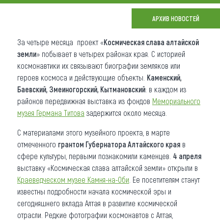
Что привезти (сувениры)
АРХИВ НОВОСТЕЙ
О регионе
За четыре месяца проект «
Космическая слава алтайской
земли
» побывает в четырех районах края. С историей
Коллекция впечатлений
космонавтики их связывают биографии земляков или
героев космоса и действующие объекты.
Каменский,
Другие рубрики
Баевский, Змеиногорский, Кытмановский
: в каждом из
районов передвижная выставка из фондов
Мемориального
музея Германа Титова
задержится около месяца.
С материалами этого музейного проекта, в марте
отмеченного
грантом Губернатора Алтайского края
в
сфере культуры, первыми познакомили каменцев.
4 апреля
выставку «Космическая слава алтайской земли» открыли в
К
раеведческом музее Камня-на-Оби
. Ее посетителям станут
известны подробности начала космической эры и
сегодняшнего вклада Алтая в развитие космической
отрасли. Редкие фотографии космонавтов с Алтая,