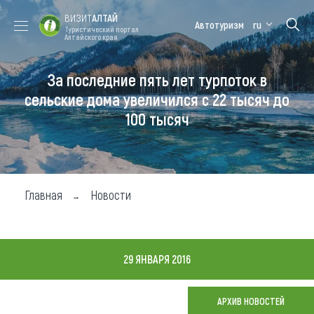
ВИЗИТ
АЛТАЙ
Автотуризм
ru
Туристический портал
Алтайского края
За последние пять лет турпоток в
Форум VISIT
Цветение
Медицинский
Алтайская
ALTAI
маральника
форум
зимовка
сельские дома увеличился с 22 тысяч до
100 тысяч
Туры
Где побывать
Чем заняться
Главная
Новости
Где остановиться
Где поесть
29 ЯНВАРЯ 2016
Карта
АРХИВ НОВОСТЕЙ
Новости