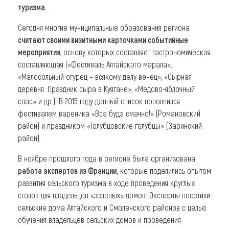
туризма.
Сегодня многие муниципальные образования региона
считают своими визитными карточками событийные
мероприятия
, основу которых составляет гастрономическая
составляющая («Фестиваль Алтайского марала»,
«Малосольный огурец – всякому делу венец», «Сырная
деревня. Праздник сыра в Куягане», «Медово-яблочный
спас» и др.). В 2015 году данный список пополнился
фестивалем вареника «Всэ будэ смачно!» (Романовский
район) и праздником «Голубцовские голубцы» (Заринский
район).
В ноябре прошлого года в регионе была организована
работа экспертов из Франции,
которые поделились опытом
развития сельского туризма в ходе проведения круглых
столов для владельцев «зеленых» домов. Эксперты посетили
сельские дома Алтайского и Смоленского районов с целью
обучения владельцев сельских домов и проведения