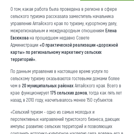
О том, какая работа была проведена в регионе в сфере
Что привезти (сувениры)
сельского туризма рассказала заместитель начальника
О регионе
управления Алтайского края по туризму, курортному делу,
межрегиональным и международным отношениям
Елена
Коллекция впечатлений
Евсюкова
на прошедшем недавно Совете
Администрации
«О практической реализации «дорожной
Другие рубрики
карты» по региональному маркетингу сельских
территорий».
По данным управления в настоящее время услуги по
сельскому туризму оказываются гостевыми домами более
чем в
20 муниципальных районах
Алтайского края. Всего в
крае функционирует
175 сельских домов
, тогда как пять лет
назад, в 2010 году, насчитывалось менее 150 субъектов.
«Сельский туризм - одно из самых молодых и
перспективных направлений туристского бизнеса, дающих
импульс развитию сельских территорий и позволяющих
сохранить историко-культурное наследия села, вовлечь его в