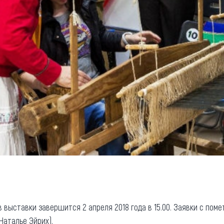
в выставки завершится
2 апреля
2018 года в 15.00. Заявки с по
Наталье Эйрих).