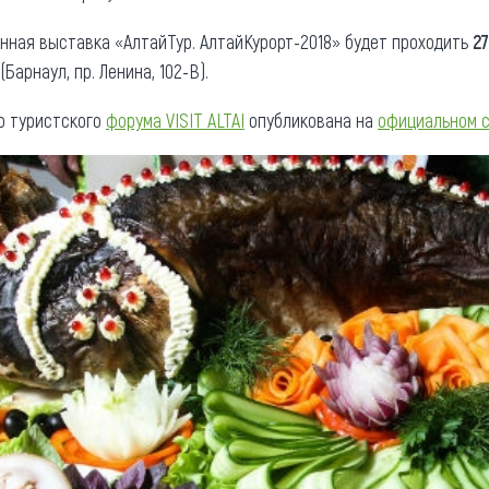
анная выставка «АлтайТур. АлтайКурорт-2018» будет проходить
2
Барнаул, пр. Ленина, 102-В).
 туристского
форума VISIT ALTAI
опубликована на
официальном 