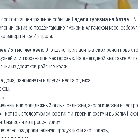
е состоится центральное событие
Недели туризма на Алтае
– V
омпании, активно продвигающие туризм в Алтайском крае, соберу
вке завершится 2 апреля.
ее 7,5 тыс. человек
. Это шанс пригласить в свой район новых г
 кухней или творениями мастеровых. На ежегодной выставке Алта
нии из десятков районов края:
е дома, пансионаты и другие места отдыха,
ексы,
ты,
ейный или молодежный отдых, сельский, экологический и гастро
, мотто-, спелеотуризм; рафтинг и трекинг, охоту и рыбалку), э
, бизнес- и конгресс-туризм;
лечебно-оздоровительную продукцию и эко-товары,