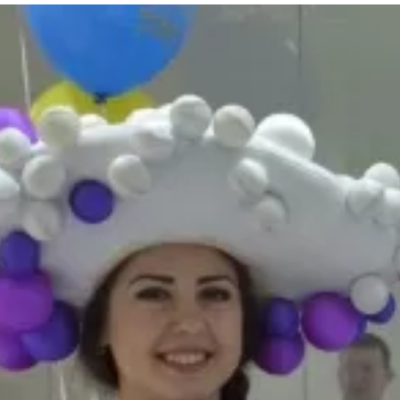
та
О регионе
ости
Общая информация
Как добраться
привезти (сувениры)
Люди, прославившие Ал
Карты и буклеты