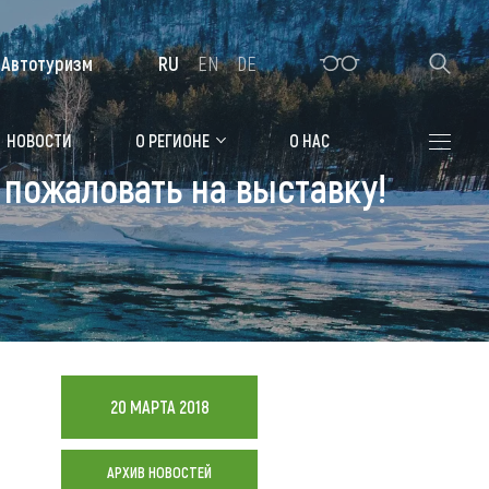
Автотуризм
RU
EN
DE
Алтайская зимовка
НОВОСТИ
О РЕГИОНЕ
О НАС
пожаловать на выставку!
Где остановиться
Санатории
Гостиницы, отели
Коттеджи, базы
Сельские усадьбы
20 МАРТА 2018
Мотели, придорожные отели
АРХИВ НОВОСТЕЙ