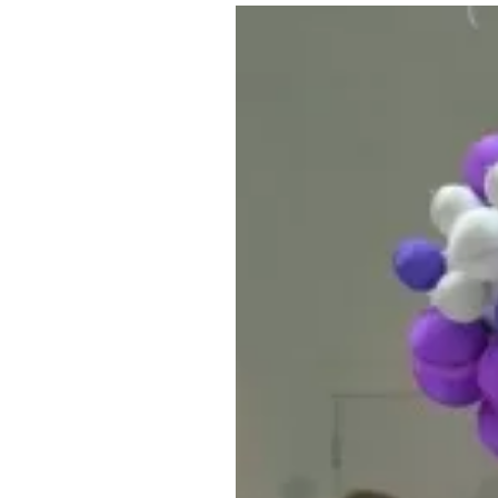
Где поесть
Кар
Нов
Рестораны
Кафе
Что 
Придорожные кафе
Другие рубрики
О нас
Реестр туроператоров
Алтайского края
Реестр туристических
агентств Алтайского края