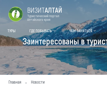
ВИЗИТ
АЛТАЙ
Туристический портал
Алтайского края
Форум VISIT ALTAI
Цвет
ТУРЫ
ГДЕ ПОБЫВАТЬ
ЧЕМ ЗАНЯТЬСЯ
Заинтересованы в турис
Туры
Где
Объек
Объек
Объек
Главная
Новости
Топ т
Для м