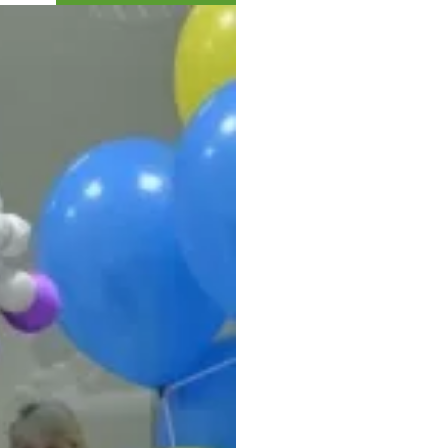
Коллекция впечатлений
Блог путешественника
Видеогалерея
тай
Фотогалерея