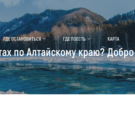
ение маральника
Медицинский форум
ГДЕ ОСТАНОВИТЬСЯ
ГДЕ ПОЕСТЬ
КАРТА
тах по Алтайскому краю? Добро 
 побывать
Чем заняться
ты природы
Календарь событий
ты истории и культуры
Аудиогид
ты развлечений
Мой маршрут
уристических мест
аломобильных граждан